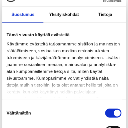
BioTakuu – 100 % uusiutuvaa kaukolämpöä
Kaukolämmön hinnasto
Suostumus
Yksityiskohdat
Tietoja
Kaukolämpöliittymän saatavuus ja toteutus
Kaukolämpötyömaat kartalla
Kaukolämpöverkon viasta ilmoittaminen
Tämä sivusto käyttää evästeitä
Laskutus ja raportointi
Käytämme evästeitä tarjoamamme sisällön ja mainosten
Lungi-palvelu taloyhtiöille ja yrityksille
räätälöimiseen, sosiaalisen median ominaisuuksien
Lungi-vuositarkastus kuluttajille
tukemiseen ja kävijämäärämme analysoimiseen. Lisäksi
Matalalämpöiseen kaukolämpöön siirtyminen
jaamme sosiaalisen median, mainosalan ja analytiikka-
Poistoilmalämpöpumppu kaukolämpötaloon
alan kumppaneillemme tietoja siitä, miten käytät
Tietoa kaukolämmöstä
sivustoamme. Kumppanimme voivat yhdistää näitä
Tietoa urakoitsijoille
tietoja muihin tietoihin, joita olet antanut heille tai joita on
Sähköverkko
kerätty, kun olet käyttänyt heidän palvelujaan.
Energiayhteisöt
Huomaathan, että sivustolla olevat videot eivät
Kaapelinäyttö ja puunkaatoapu
välttämättä toimi, jollet hyväksy markkinointievästeitä.
S
Säävarma sähköverkko
Välttämätön
u
Sähköliittymät
o
Sähkön mittaus ja raportointi
s