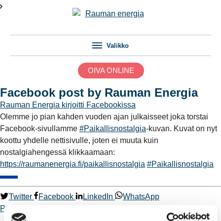
Valikko
OIVA ONLINE
Facebook post by Rauman Energia
Rauman Energia
kirjoitti Facebookissa
Olemme jo pian kahden vuoden ajan julkaisseet joka torstai
Facebook-sivullamme
#Paikallisnostalgia
-kuvan. Kuvat on nyt
koottu yhdelle nettisivulle, joten ei muuta kuin
nostalgiahengessä klikkaamaan:
https://raumanenergia.fi/paikallisnostalgia
#Paikallisnostalgia
Twitter
Facebook
LinkedIn
WhatsApp
Paikallisnostalgia-kuvan.
Paikallisnostalgia
Kaukolämpö