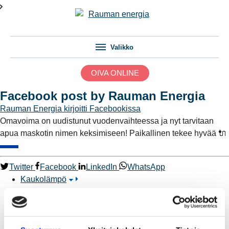
Valikko
OIVA ONLINE
Facebook post by Rauman Energia
Rauman Energia
kirjoitti Facebookissa
Omavoima on uudistunut vuodenvaihteessa ja nyt tarvitaan
apua maskotin nimen keksimiseen! Paikallinen tekee hyvää 🔌
Twitter
Facebook
LinkedIn
WhatsApp
Kaukolämpö
BioTakuu – 100 % uusiutuvaa kaukolämpöä
Kaukolämmön hinnasto
Kaukolämpöliittymän saatavuus ja toteutus
Kaukolämpötyömaat kartalla