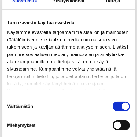
Suostumus
Yksityiskohdat
Tietoja
Kaukolämpöverkon viasta ilmoittaminen
Laskutus ja raportointi
Lungi-palvelu taloyhtiöille ja yrityksille
Tämä sivusto käyttää evästeitä
Lungi-vuositarkastus kuluttajille
Käytämme evästeitä tarjoamamme sisällön ja mainosten
Matalalämpöiseen kaukolämpöön siirtyminen
räätälöimiseen, sosiaalisen median ominaisuuksien
Poistoilmalämpöpumppu kaukolämpötaloon
tukemiseen ja kävijämäärämme analysoimiseen. Lisäksi
Tietoa kaukolämmöstä
jaamme sosiaalisen median, mainosalan ja analytiikka-
Tietoa urakoitsijoille
alan kumppaneillemme tietoja siitä, miten käytät
Sähköverkko
sivustoamme. Kumppanimme voivat yhdistää näitä
Energiayhteisöt
tietoja muihin tietoihin, joita olet antanut heille tai joita on
Kaapelinäyttö ja puunkaatoapu
kerätty, kun olet käyttänyt heidän palvelujaan.
Säävarma sähköverkko
Huomaathan, että sivustolla olevat videot eivät
Sähköliittymät
välttämättä toimi, jollet hyväksy markkinointievästeitä.
S
Sähkön mittaus ja raportointi
Välttämätön
u
Sähkönkulutuksen ohjaus kiinteistössä
o
Sähköverkon kehittämissuunnitelma
s
Tuotannon liittäminen verkkoon
Mieltymykset
t
Työmaat kartalla
u