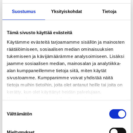
Kaukolämmön hinnasto
Suostumus
Yksityiskohdat
Tietoja
Kaukolämpöliittymän saatavuus ja toteutus
Kaukolämpötyömaat kartalla
Kaukolämpöverkon viasta ilmoittaminen
Tämä sivusto käyttää evästeitä
Laskutus ja raportointi
Käytämme evästeitä tarjoamamme sisällön ja mainosten
Lungi-palvelu taloyhtiöille ja yrityksille
räätälöimiseen, sosiaalisen median ominaisuuksien
Lungi-vuositarkastus kuluttajille
tukemiseen ja kävijämäärämme analysoimiseen. Lisäksi
Matalalämpöiseen kaukolämpöön siirtyminen
jaamme sosiaalisen median, mainosalan ja analytiikka-
Poistoilmalämpöpumppu kaukolämpötaloon
alan kumppaneillemme tietoja siitä, miten käytät
Tietoa kaukolämmöstä
sivustoamme. Kumppanimme voivat yhdistää näitä
Tietoa urakoitsijoille
tietoja muihin tietoihin, joita olet antanut heille tai joita on
Sähköverkko
kerätty, kun olet käyttänyt heidän palvelujaan.
Energiayhteisöt
Huomaathan, että sivustolla olevat videot eivät
Kaapelinäyttö ja puunkaatoapu
välttämättä toimi, jollet hyväksy markkinointievästeitä.
Säävarma sähköverkko
S
Sähköliittymät
Välttämätön
u
Sähkön mittaus ja raportointi
o
Sähkönkulutuksen ohjaus kiinteistössä
s
Mieltymykset