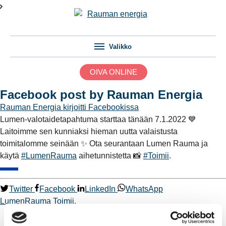
Valikko
OIVA ONLINE
Facebook post by Rauman Energia
Rauman Energia
kirjoitti Facebookissa
Lumen-valotaidetapahtuma starttaa tänään 7.1.2022 💙
Laitoimme sen kunniaksi hieman uutta valaistusta
toimitalomme seinään ✨ Ota seurantaan Lumen Rauma ja
käytä
#LumenRauma
aihetunnistetta 📸
#Toimii
.
Twitter
Facebook
LinkedIn
WhatsApp
LumenRauma
Toimii.
Kaukolämpö
BioTakuu – 100 % uusiutuvaa kaukolämpöä