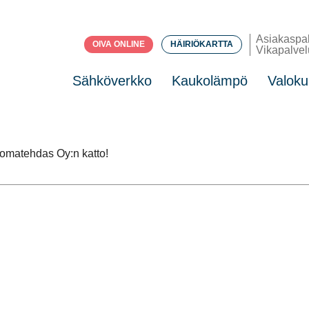
Asiakaspa
OIVA ONLINE
HÄIRIÖKARTTA
Vikapalvel
Sähköverkko
Kaukolämpö
Valoku
juomatehdas Oy:n katto!