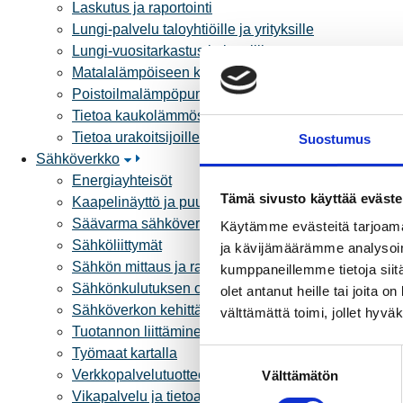
Laskutus ja raportointi
Lungi-palvelu taloyhtiöille ja yrityksille
Lungi-vuositarkastus kuluttajille
Matalalämpöiseen kaukolämpöön siirtyminen
Poistoilmalämpöpumppu kaukolämpötaloon
Tietoa kaukolämmöstä
Tietoa urakoitsijoille
Suostumus
Sähköverkko
Energiayhteisöt
Tämä sivusto käyttää eväste
Kaapelinäyttö ja puunkaatoapu
Säävarma sähköverkko
Käytämme evästeitä tarjoama
Sähköliittymät
ja kävijämäärämme analysoim
Sähkön mittaus ja raportointi
kumppaneillemme tietoja siitä
Sähkönkulutuksen ohjaus kiinteistössä
olet antanut heille tai joita 
Sähköverkon kehittämissuunnitelma
välttämättä toimi, jollet hyvä
Tuotannon liittäminen verkkoon
Työmaat kartalla
S
Verkkopalvelutuotteet ja hinnastot
Välttämätön
u
Vikapalvelu ja tietoa jakeluhäiriöistä
o