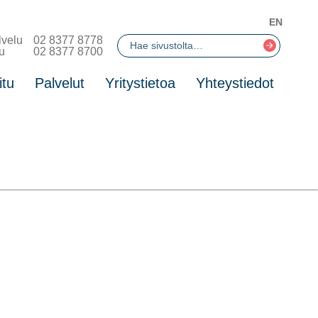
EN
lvelu
02 8377 8778
u
02 8377 8700
itu
Palvelut
Yritystietoa
Yhteystiedot