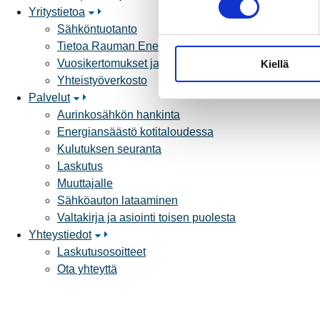
Yritystietoa
s
Sähköntuotanto
t
Tietoa Rauman Energiasta
u
Vuosikertomukset ja asiakaslehti
Kiellä
m
Yhteistyöverkosto
u
Palvelut
k
Aurinkosähkön hankinta
s
Energiansäästö kotitaloudessa
e
Kulutuksen seuranta
n
Laskutus
v
Muuttajalle
a
Sähköauton lataaminen
l
Valtakirja ja asiointi toisen puolesta
i
Yhteystiedot
n
Laskutusosoitteet
t
Ota yhteyttä
a