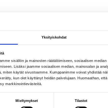
Yksityiskohdat
itä
mme sisällön ja mainosten räätälöimiseen, sosiaalisen median
iseen. Lisäksi jaamme sosiaalisen median, mainosalan ja analy
, miten käytät sivustoamme. Kumppanimme voivat yhdistää näitä t
on kerätty, kun olet käyttänyt heidän palvelujaan. Huomaathan, että 
ksy markkinointievästeitä.
Mieltymykset
Tilastot