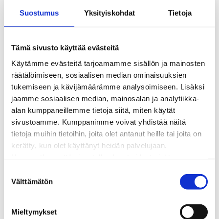
Kaukolämpöliittymän saatavuus ja toteutus
Suostumus
Yksityiskohdat
Tietoja
Kaukolämpötyömaat kartalla
Kaukolämpöverkon viasta ilmoittaminen
Laskutus ja raportointi
Tämä sivusto käyttää evästeitä
Lungi-palvelu taloyhtiöille ja yrityksille
Käytämme evästeitä tarjoamamme sisällön ja mainosten
Lungi-vuositarkastus kuluttajille
räätälöimiseen, sosiaalisen median ominaisuuksien
Matalalämpöiseen kaukolämpöön siirtyminen
tukemiseen ja kävijämäärämme analysoimiseen. Lisäksi
Poistoilmalämpöpumppu kaukolämpötaloon
jaamme sosiaalisen median, mainosalan ja analytiikka-
Tietoa kaukolämmöstä
alan kumppaneillemme tietoja siitä, miten käytät
Tietoa urakoitsijoille
sivustoamme. Kumppanimme voivat yhdistää näitä
Sähköverkko
tietoja muihin tietoihin, joita olet antanut heille tai joita on
Energiayhteisöt
kerätty, kun olet käyttänyt heidän palvelujaan.
Kaapelinäyttö ja puunkaatoapu
Huomaathan, että sivustolla olevat videot eivät
Säävarma sähköverkko
välttämättä toimi, jollet hyväksy markkinointievästeitä.
S
Sähköliittymät
Välttämätön
u
Sähkön mittaus ja raportointi
o
Sähkönkulutuksen ohjaus kiinteistössä
s
Sähköverkon kehittämissuunnitelma
Mieltymykset
t