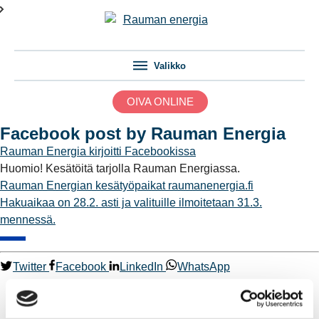
Valikko
OIVA ONLINE
Facebook post by Rauman Energia
Rauman Energia
kirjoitti Facebookissa
Huomio! Kesätöitä tarjolla Rauman Energiassa.
Rauman Energian kesätyöpaikat
raumanenergia.fi
Hakuaikaa on 28.2. asti ja valituille ilmoitetaan 31.3.
mennessä.
Twitter
Facebook
LinkedIn
WhatsApp
Kaukolämpö
BioTakuu – 100 % uusiutuvaa kaukolämpöä
Kaukolämmön hinnasto