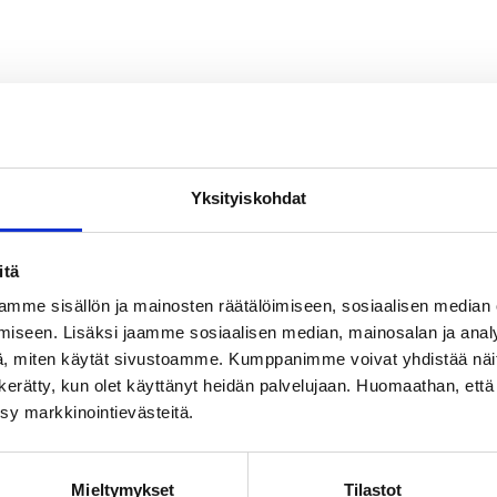
Yksityiskohdat
itä
mme sisällön ja mainosten räätälöimiseen, sosiaalisen median
iseen. Lisäksi jaamme sosiaalisen median, mainosalan ja analy
, miten käytät sivustoamme. Kumppanimme voivat yhdistää näitä t
on kerätty, kun olet käyttänyt heidän palvelujaan. Huomaathan, että 
ksy markkinointievästeitä.
Mieltymykset
Tilastot