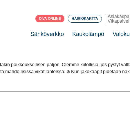
Asiakaspa
OIVA ONLINE
HÄIRIÖKARTTA
Vikapalvel
Sähköverkko
Kaukolämpö
Valoku
llakin poikkeuksellisen paljon. Olemme kiitollisia, jos pystyt 
ä mahdollisissa vikatilanteissa. ❄️ Kun jakokaapit pidetään näk