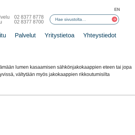
EN
lvelu
02 8377 8778
u
02 8377 8700
itu
Palvelut
Yritystietoa
Yhteystiedot
välttämään lumen kasaamisen sähkönjakokaappien eteen tai jopa
yvissä, vältytään myös jakokaappien rikkoutumisilta