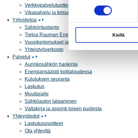
Verkkopalvelutuotteet ja hinnastot
o
Vikapalvelu ja tietoa jakeluhäiriöistä
s
Yritystietoa
t
Sähköntuotanto
u
Tietoa Rauman Energiasta
Kiellä
m
Vuosikertomukset ja asiakaslehti
u
Yhteistyöverkosto
k
Palvelut
s
Aurinkosähkön hankinta
e
Energiansäästö kotitaloudessa
n
Kulutuksen seuranta
v
Laskutus
a
Muuttajalle
l
Sähköauton lataaminen
i
Valtakirja ja asiointi toisen puolesta
n
Yhteystiedot
t
Laskutusosoitteet
a
Ota yhteyttä