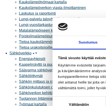
Kaukolämpötyömaat kartalla
Kaukolämpöverkon viasta ilmoittaminen
Laskutus ja raportointi
Lungi-palvelu taloyhtiöille ja yrityksille
Lungi-vuositarkastus kuluttajille
Matalalämpöiseen kaukolämpöön siirtyminen
Poistoilmalämpöpumppu kaukolämpötaloon
Tietoa kaukolämmöstä
Suostumus
Tietoa urakoitsijoille
Sähköverkko
Tämä sivusto käyttää eväste
Energiayhteisöt
Kaapelinäyttö ja puunkaatoapu
Käytämme evästeitä tarjoama
Säävarma sähköverkko
ja kävijämäärämme analysoim
Sähköliittymät
kumppaneillemme tietoja siitä
Sähkön mittaus ja raportointi
olet antanut heille tai joita 
Sähkönkulutuksen ohjaus kiinteistössä
välttämättä toimi, jollet hyvä
Sähköverkon kehittämissuunnitelma
Tuotannon liittäminen verkkoon
S
Työmaat kartalla
Välttämätön
u