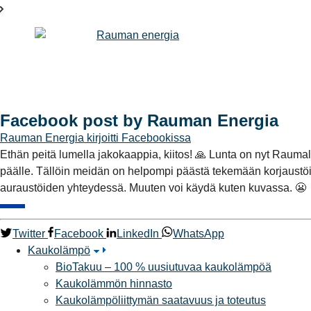
Facebook post by Rauman Energia
Rauman Energia
kirjoitti Facebookissa
Ethän peitä lumella jakokaappia, kiitos! 🙏 Lunta on nyt Rauma
päälle. Tällöin meidän on helpompi päästä tekemään korjaustöit
auraustöiden yhteydessä. Muuten voi käydä kuten kuvassa. 😬
Twitter
Facebook
LinkedIn
WhatsApp
Kaukolämpö
BioTakuu – 100 % uusiutuvaa kaukolämpöä
Kaukolämmön hinnasto
Kaukolämpöliittymän saatavuus ja toteutus