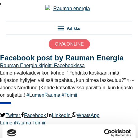
Valikko
OIVA ONLINE
Facebook post by Rauman Energia
Rauman Energia
kirjoitti Facebookissa
Lumen-valotaideviikon kohde: “Pohditko koskaan, mitä
kirjaston hyllyjen välissä tapahtuu, kun pimeä laskeutuu?” ✨ -
Joonas Nordlund (Kohde katsottavissa päivittäin, kun kirjasto
on suljettu.)
#LumenRauma
#Toimii
.
Twitter
Facebook
LinkedIn
WhatsApp
LumenRauma
Toimii.
Kaukolämpö
BioTakuu – 100 % uusiutuvaa kaukolämpöä