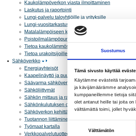
Kaukolämpöverkon viasta ilmoittaminen
Laskutus ja raportointi
Lungi-palvelu taloyhtiöille ja yrityksille
Lungi-vuositarkastus kuluttajille
Matalalämpöiseen kaukolämpöön siirtyminen
Poistoilmalämpöpumppu kaukolämpötaloon
Tietoa kaukolämmöstä
Suostumus
Tietoa urakoitsijoille
Sähköverkko
Energiayhteisöt
Tämä sivusto käyttää eväste
Kaapelinäyttö ja puunkaatoapu
Käytämme evästeitä tarjoama
Säävarma sähköverkko
ja kävijämäärämme analysoim
Sähköliittymät
kumppaneillemme tietoja siitä
Sähkön mittaus ja raportointi
olet antanut heille tai joita 
Sähkönkulutuksen ohjaus kiinteistössä
välttämättä toimi, jollet hyvä
Sähköverkon kehittämissuunnitelma
Tuotannon liittäminen verkkoon
S
Työmaat kartalla
Välttämätön
u
Verkkopalvelutuotteet ja hinnastot