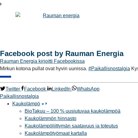
Facebook post by Rauman Energia
Rauman Energia
kirjoitti Facebookissa
Mirkun kotona pullat ovat hyvin uunissa.
#Paikallisnostalgia
Kys
Twitter
Facebook
LinkedIn
WhatsApp
Paikallisnostalgia
Kaukolämpö
BioTakuu – 100 % uusiutuvaa kaukolämpöä
Kaukolämmön hinnasto
Kaukolämpöliittymän saatavuus ja toteutus
Kaukolämpötyömaat kartalla