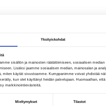
Yksityiskohdat
itä
mme sisällön ja mainosten räätälöimiseen, sosiaalisen median
iseen. Lisäksi jaamme sosiaalisen median, mainosalan ja analy
, miten käytät sivustoamme. Kumppanimme voivat yhdistää näitä t
on kerätty, kun olet käyttänyt heidän palvelujaan. Huomaathan, että 
ksy markkinointievästeitä.
Mieltymykset
Tilastot