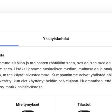
Yksityiskohdat
itä
mme sisällön ja mainosten räätälöimiseen, sosiaalisen median
iseen. Lisäksi jaamme sosiaalisen median, mainosalan ja analy
, miten käytät sivustoamme. Kumppanimme voivat yhdistää näitä t
on kerätty, kun olet käyttänyt heidän palvelujaan. Huomaathan, että 
ksy markkinointievästeitä.
Mieltymykset
Tilastot