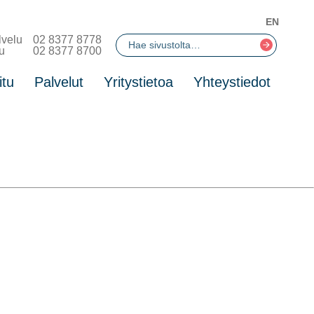
EN
lvelu
02 8377 8778
u
02 8377 8700
itu
Palvelut
Yritystietoa
Yhteystiedot