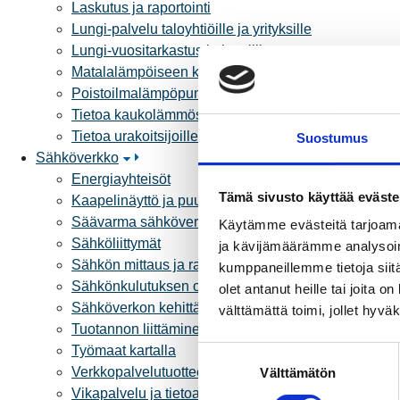
Laskutus ja raportointi
Lungi-palvelu taloyhtiöille ja yrityksille
Lungi-vuositarkastus kuluttajille
Matalalämpöiseen kaukolämpöön siirtyminen
Poistoilmalämpöpumppu kaukolämpötaloon
Tietoa kaukolämmöstä
Tietoa urakoitsijoille
Suostumus
Sähköverkko
Energiayhteisöt
Tämä sivusto käyttää eväste
Kaapelinäyttö ja puunkaatoapu
Säävarma sähköverkko
Käytämme evästeitä tarjoama
Sähköliittymät
ja kävijämäärämme analysoim
Sähkön mittaus ja raportointi
kumppaneillemme tietoja siitä
Sähkönkulutuksen ohjaus kiinteistössä
olet antanut heille tai joita 
Sähköverkon kehittämissuunnitelma
välttämättä toimi, jollet hyvä
Tuotannon liittäminen verkkoon
Työmaat kartalla
S
Verkkopalvelutuotteet ja hinnastot
Välttämätön
u
Vikapalvelu ja tietoa jakeluhäiriöistä
o