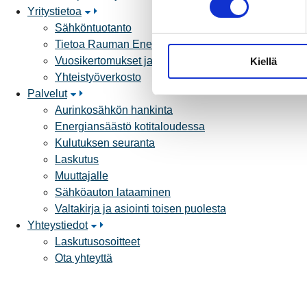
Yritystietoa
s
Sähköntuotanto
t
Tietoa Rauman Energiasta
u
Vuosikertomukset ja asiakaslehti
Kiellä
m
Yhteistyöverkosto
u
Palvelut
k
Aurinkosähkön hankinta
s
Energiansäästö kotitaloudessa
e
Kulutuksen seuranta
n
Laskutus
v
Muuttajalle
a
Sähköauton lataaminen
l
Valtakirja ja asiointi toisen puolesta
i
Yhteystiedot
n
Laskutusosoitteet
t
Ota yhteyttä
a