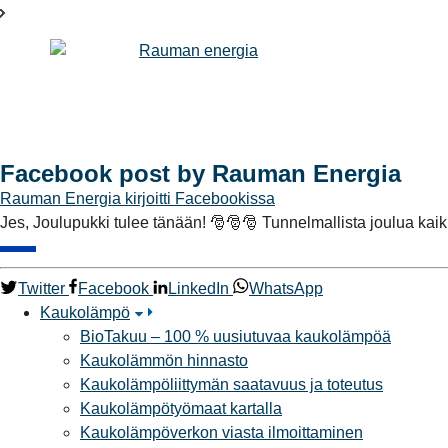
Facebook post by Rauman Energia
Rauman Energia
kirjoitti Facebookissa
Jes, Joulupukki tulee tänään! 🎅🎅🎅 Tunnelmallista joulua kaiki
Twitter
Facebook
LinkedIn
WhatsApp
Kaukolämpö
BioTakuu – 100 % uusiutuvaa kaukolämpöä
Kaukolämmön hinnasto
Kaukolämpöliittymän saatavuus ja toteutus
Kaukolämpötyömaat kartalla
Kaukolämpöverkon viasta ilmoittaminen