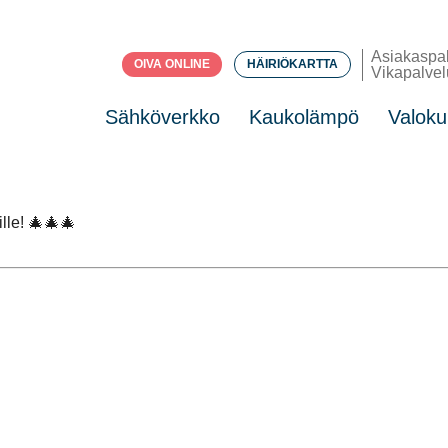
Asiakaspa
OIVA ONLINE
HÄIRIÖKARTTA
Vikapalvel
Sähköverkko
Kaukolämpö
Valoku
lle! 🎄🎄🎄