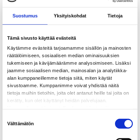
BioTakuu – 100 % uusiutuvaa kaukolämpöä
Kaukolämmön hinnasto
Suostumus
Yksityiskohdat
Tietoja
Kaukolämpöliittymän saatavuus ja toteutus
Kaukolämpötyömaat kartalla
Kaukolämpöverkon viasta ilmoittaminen
Tämä sivusto käyttää evästeitä
Laskutus ja raportointi
Käytämme evästeitä tarjoamamme sisällön ja mainosten
Lungi-palvelu taloyhtiöille ja yrityksille
räätälöimiseen, sosiaalisen median ominaisuuksien
Lungi-vuositarkastus kuluttajille
tukemiseen ja kävijämäärämme analysoimiseen. Lisäksi
Matalalämpöiseen kaukolämpöön siirtyminen
jaamme sosiaalisen median, mainosalan ja analytiikka-
Poistoilmalämpöpumppu kaukolämpötaloon
alan kumppaneillemme tietoja siitä, miten käytät
Tietoa kaukolämmöstä
sivustoamme. Kumppanimme voivat yhdistää näitä
Tietoa urakoitsijoille
tietoja muihin tietoihin, joita olet antanut heille tai joita on
Sähköverkko
kerätty, kun olet käyttänyt heidän palvelujaan.
Energiayhteisöt
Huomaathan, että sivustolla olevat videot eivät
Kaapelinäyttö ja puunkaatoapu
välttämättä toimi, jollet hyväksy markkinointievästeitä.
S
Säävarma sähköverkko
Välttämätön
u
Sähköliittymät
o
Sähkön mittaus ja raportointi
s