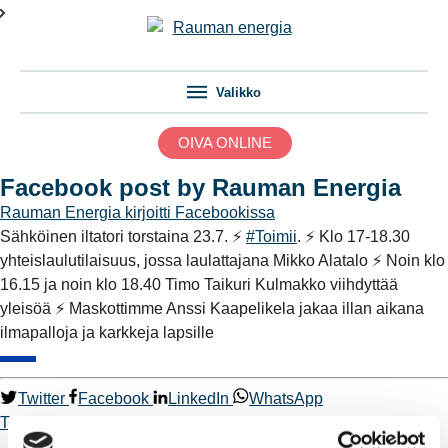
Valikko
OIVA ONLINE
Facebook post by Rauman Energia
Rauman Energia
kirjoitti Facebookissa
Sähköinen iltatori torstaina 23.7. ⚡️
#Toimii
. ⚡️ Klo 17-18.30
yhteislaulutilaisuus, jossa laulattajana Mikko Alatalo ⚡️ Noin klo
16.15 ja noin klo 18.40 Timo Taikuri Kulmakko viihdyttää
yleisöä ⚡️ Maskottimme Anssi Kaapelikela jakaa illan aikana
ilmapalloja ja karkkeja lapsille
Twitter
Facebook
LinkedIn
WhatsApp
Toimii.
Kaukolämpö