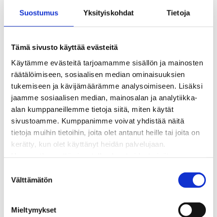
Kaukolämpöliittymän saatavuus ja toteutus
Suostumus
Yksityiskohdat
Tietoja
Kaukolämpötyömaat kartalla
Kaukolämpöverkon viasta ilmoittaminen
Laskutus ja raportointi
Tämä sivusto käyttää evästeitä
Lungi-palvelu taloyhtiöille ja yrityksille
Käytämme evästeitä tarjoamamme sisällön ja mainosten
Lungi-vuositarkastus kuluttajille
räätälöimiseen, sosiaalisen median ominaisuuksien
Matalalämpöiseen kaukolämpöön siirtyminen
tukemiseen ja kävijämäärämme analysoimiseen. Lisäksi
Poistoilmalämpöpumppu kaukolämpötaloon
jaamme sosiaalisen median, mainosalan ja analytiikka-
Tietoa kaukolämmöstä
alan kumppaneillemme tietoja siitä, miten käytät
Tietoa urakoitsijoille
sivustoamme. Kumppanimme voivat yhdistää näitä
Sähköverkko
tietoja muihin tietoihin, joita olet antanut heille tai joita on
Energiayhteisöt
kerätty, kun olet käyttänyt heidän palvelujaan.
Kaapelinäyttö ja puunkaatoapu
Huomaathan, että sivustolla olevat videot eivät
Säävarma sähköverkko
välttämättä toimi, jollet hyväksy markkinointievästeitä.
S
Sähköliittymät
Välttämätön
u
Sähkön mittaus ja raportointi
o
Sähkönkulutuksen ohjaus kiinteistössä
s
Sähköverkon kehittämissuunnitelma
Mieltymykset
t