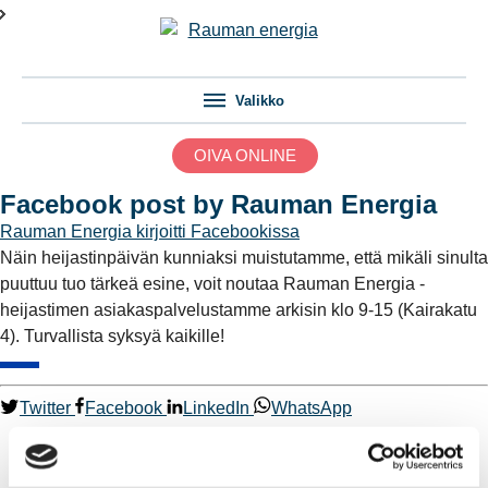
Valikko
OIVA ONLINE
Facebook post by Rauman Energia
Rauman Energia
kirjoitti Facebookissa
Näin heijastinpäivän kunniaksi muistutamme, että mikäli sinulta
puuttuu tuo tärkeä esine, voit noutaa Rauman Energia -
heijastimen asiakaspalvelustamme arkisin klo 9-15 (Kairakatu
4). Turvallista syksyä kaikille!
Twitter
Facebook
LinkedIn
WhatsApp
Kaukolämpö
BioTakuu – 100 % uusiutuvaa kaukolämpöä
Kaukolämmön hinnasto