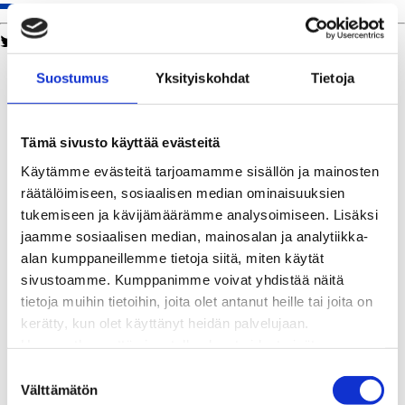
Twitter
Facebook
LinkedIn
WhatsApp
Kaukolämpö
Suostumus
Yksityiskohdat
Tietoja
BioTakuu – 100 % uusiutuvaa kaukolämpöä
Kaukolämmön hinnasto
Kaukolämpöliittymän saatavuus ja toteutus
Tämä sivusto käyttää evästeitä
Kaukolämpötyömaat kartalla
Käytämme evästeitä tarjoamamme sisällön ja mainosten
Kaukolämpöverkon viasta ilmoittaminen
räätälöimiseen, sosiaalisen median ominaisuuksien
Laskutus ja raportointi
tukemiseen ja kävijämäärämme analysoimiseen. Lisäksi
Lungi-palvelu taloyhtiöille ja yrityksille
jaamme sosiaalisen median, mainosalan ja analytiikka-
Lungi-vuositarkastus kuluttajille
alan kumppaneillemme tietoja siitä, miten käytät
Matalalämpöiseen kaukolämpöön siirtyminen
sivustoamme. Kumppanimme voivat yhdistää näitä
Poistoilmalämpöpumppu kaukolämpötaloon
tietoja muihin tietoihin, joita olet antanut heille tai joita on
Tietoa kaukolämmöstä
kerätty, kun olet käyttänyt heidän palvelujaan.
Tietoa urakoitsijoille
Huomaathan, että sivustolla olevat videot eivät
Sähköverkko
välttämättä toimi, jollet hyväksy markkinointievästeitä.
Energiayhteisöt
S
Kaapelinäyttö ja puunkaatoapu
Välttämätön
u