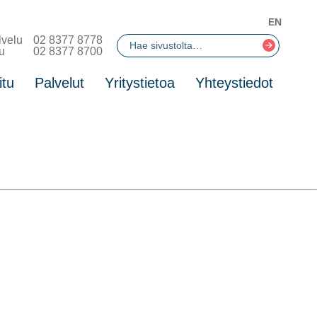
EN
lvelu
02 8377 8778
u
02 8377 8700
itu
Palvelut
Yritystietoa
Yhteystiedot