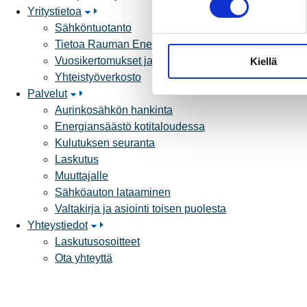
Yritystietoa
s
Sähköntuotanto
t
Tietoa Rauman Energiasta
u
Vuosikertomukset ja asiakaslehti
Kiellä
m
Yhteistyöverkosto
u
Palvelut
k
Aurinkosähkön hankinta
s
Energiansäästö kotitaloudessa
e
Kulutuksen seuranta
n
Laskutus
v
Muuttajalle
a
Sähköauton lataaminen
l
Valtakirja ja asiointi toisen puolesta
i
Yhteystiedot
n
Laskutusosoitteet
t
Ota yhteyttä
a