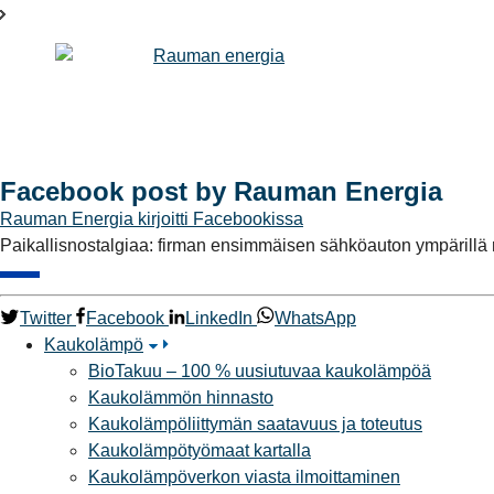
Facebook post by Rauman Energia
Rauman Energia
kirjoitti Facebookissa
Paikallisnostalgiaa: firman ensimmäisen sähköauton ympärillä rii
Twitter
Facebook
LinkedIn
WhatsApp
Kaukolämpö
BioTakuu – 100 % uusiutuvaa kaukolämpöä
Kaukolämmön hinnasto
Kaukolämpöliittymän saatavuus ja toteutus
Kaukolämpötyömaat kartalla
Kaukolämpöverkon viasta ilmoittaminen