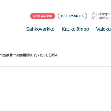
Asiakaspa
OIVA ONLINE
HÄIRIÖKARTTA
Vikapalvel
Sähköverkko
Kaukolämpö
Valoku
ttää ihmettelijöitä syksyllä 1994.