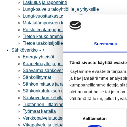
Laskutus ja raportointi
Lungi-palvelu taloyhtiöille ja yrityksille
Lungi-vuositarkastus kuluttajille
Matalalämpöiseen kaukolämpöön siirtyminen
Poistoilmalämpöpumppu kaukolämpötaloon
Tietoa kaukolämmöstä
Tietoa urakoitsijoille
Suostumus
Sähköverkko
Energiayhteisöt
Tämä sivusto käyttää eväste
Kaapelinäyttö ja puunkaatoapu
Säävarma sähköverkko
Käytämme evästeitä tarjoama
Sähköliittymät
ja kävijämäärämme analysoim
Sähkön mittaus ja raportointi
kumppaneillemme tietoja siitä
Sähkönkulutuksen ohjaus kiinteistössä
olet antanut heille tai joita 
Sähköverkon kehittämissuunnitelma
välttämättä toimi, jollet hyvä
Tuotannon liittäminen verkkoon
Työmaat kartalla
S
Verkkopalvelutuotteet ja hinnastot
Välttämätön
u
Vikapalvelu ja tietoa jakeluhäiriöistä
o