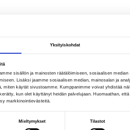
Yksityiskohdat
itä
mme sisällön ja mainosten räätälöimiseen, sosiaalisen median
iseen. Lisäksi jaamme sosiaalisen median, mainosalan ja analy
, miten käytät sivustoamme. Kumppanimme voivat yhdistää näitä t
on kerätty, kun olet käyttänyt heidän palvelujaan. Huomaathan, että 
ksy markkinointievästeitä.
Mieltymykset
Tilastot