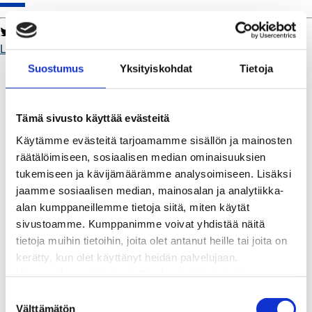
Twitter
Facebook
LinkedIn
WhatsApp
LumenRauma
Toimii.
Kaukolämpö
Suostumus
Yksityiskohdat
Tietoja
BioTakuu – 100 % uusiutuvaa kaukolämpöä
Kaukolämmön hinnasto
Kaukolämpöliittymän saatavuus ja toteutus
Tämä sivusto käyttää evästeitä
Kaukolämpötyömaat kartalla
Käytämme evästeitä tarjoamamme sisällön ja mainosten
Kaukolämpöverkon viasta ilmoittaminen
räätälöimiseen, sosiaalisen median ominaisuuksien
Laskutus ja raportointi
tukemiseen ja kävijämäärämme analysoimiseen. Lisäksi
Lungi-palvelu taloyhtiöille ja yrityksille
jaamme sosiaalisen median, mainosalan ja analytiikka-
Lungi-vuositarkastus kuluttajille
alan kumppaneillemme tietoja siitä, miten käytät
Matalalämpöiseen kaukolämpöön siirtyminen
sivustoamme. Kumppanimme voivat yhdistää näitä
Poistoilmalämpöpumppu kaukolämpötaloon
tietoja muihin tietoihin, joita olet antanut heille tai joita on
Tietoa kaukolämmöstä
kerätty, kun olet käyttänyt heidän palvelujaan.
Tietoa urakoitsijoille
Huomaathan, että sivustolla olevat videot eivät
Sähköverkko
välttämättä toimi, jollet hyväksy markkinointievästeitä.
S
Energiayhteisöt
Välttämätön
u