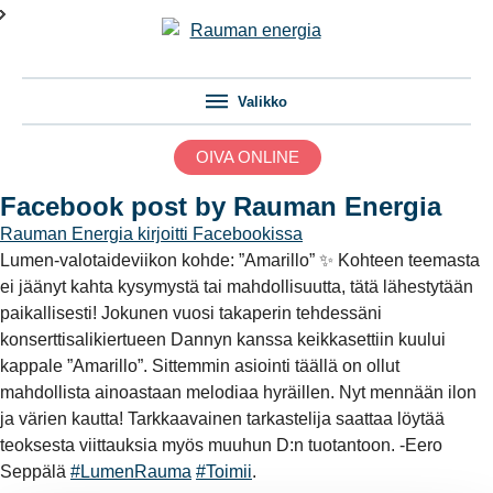
Valikko
OIVA ONLINE
Facebook post by Rauman Energia
Rauman Energia
kirjoitti Facebookissa
Lumen-valotaideviikon kohde: ”Amarillo” ✨ Kohteen teemasta
ei jäänyt kahta kysymystä tai mahdollisuutta, tätä lähestytään
paikallisesti! Jokunen vuosi takaperin tehdessäni
konserttisalikiertueen Dannyn kanssa keikkasettiin kuului
kappale ”Amarillo”. Sittemmin asiointi täällä on ollut
mahdollista ainoastaan melodiaa hyräillen. Nyt mennään ilon
ja värien kautta! Tarkkaavainen tarkastelija saattaa löytää
teoksesta viittauksia myös muuhun D:n tuotantoon. -Eero
Seppälä
#LumenRauma
#Toimii
.