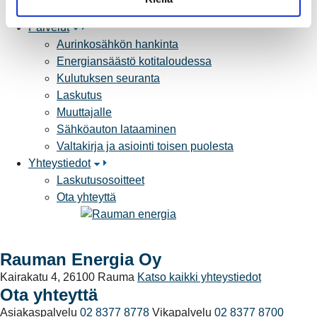
Yhteistyöverkosto
a
Palvelut
Aurinkosähkön hankinta
Energiansäästö kotitaloudessa
Kulutuksen seuranta
Laskutus
Muuttajalle
Sähköauton lataaminen
Valtakirja ja asiointi toisen puolesta
Yhteystiedot
Laskutusosoitteet
Ota yhteyttä
Rauman Energia Oy
Kairakatu 4, 26100 Rauma
Katso kaikki yhteystiedot
Ota yhteyttä
Asiakaspalvelu
02 8377 8778
Vikapalvelu
02 8377 8700