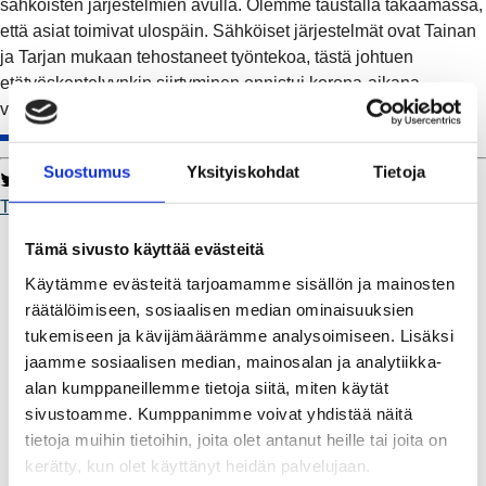
sähköisten järjestelmien avulla. Olemme taustalla takaamassa,
että asiat toimivat ulospäin. Sähköiset järjestelmät ovat Tainan
ja Tarjan mukaan tehostaneet työntekoa, tästä johtuen
etätyöskentelyynkin siirtyminen onnistui korona-aikana
vaivattomasti.
#Toimii
.
Suostumus
Yksityiskohdat
Tietoja
Twitter
Facebook
LinkedIn
WhatsApp
Toimii.
Kaukolämpö
Tämä sivusto käyttää evästeitä
BioTakuu – 100 % uusiutuvaa kaukolämpöä
Käytämme evästeitä tarjoamamme sisällön ja mainosten
Kaukolämmön hinnasto
räätälöimiseen, sosiaalisen median ominaisuuksien
Kaukolämpöliittymän saatavuus ja toteutus
tukemiseen ja kävijämäärämme analysoimiseen. Lisäksi
Kaukolämpötyömaat kartalla
jaamme sosiaalisen median, mainosalan ja analytiikka-
Kaukolämpöverkon viasta ilmoittaminen
alan kumppaneillemme tietoja siitä, miten käytät
Laskutus ja raportointi
sivustoamme. Kumppanimme voivat yhdistää näitä
Lungi-palvelu taloyhtiöille ja yrityksille
tietoja muihin tietoihin, joita olet antanut heille tai joita on
Lungi-vuositarkastus kuluttajille
kerätty, kun olet käyttänyt heidän palvelujaan.
Matalalämpöiseen kaukolämpöön siirtyminen