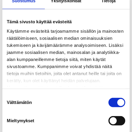
Suostumus
Yksityiskohdat
Tietoja
Kaukolämpöverkon viasta ilmoittaminen
Laskutus ja raportointi
Lungi-palvelu taloyhtiöille ja yrityksille
Tämä sivusto käyttää evästeitä
Lungi-vuositarkastus kuluttajille
Käytämme evästeitä tarjoamamme sisällön ja mainosten
Matalalämpöiseen kaukolämpöön siirtyminen
räätälöimiseen, sosiaalisen median ominaisuuksien
Poistoilmalämpöpumppu kaukolämpötaloon
tukemiseen ja kävijämäärämme analysoimiseen. Lisäksi
Tietoa kaukolämmöstä
jaamme sosiaalisen median, mainosalan ja analytiikka-
Tietoa urakoitsijoille
alan kumppaneillemme tietoja siitä, miten käytät
Sähköverkko
sivustoamme. Kumppanimme voivat yhdistää näitä
Energiayhteisöt
tietoja muihin tietoihin, joita olet antanut heille tai joita on
Kaapelinäyttö ja puunkaatoapu
kerätty, kun olet käyttänyt heidän palvelujaan.
Säävarma sähköverkko
Huomaathan, että sivustolla olevat videot eivät
Sähköliittymät
välttämättä toimi, jollet hyväksy markkinointievästeitä.
S
Sähkön mittaus ja raportointi
Välttämätön
u
Sähkönkulutuksen ohjaus kiinteistössä
o
Sähköverkon kehittämissuunnitelma
s
Tuotannon liittäminen verkkoon
Mieltymykset
t
Työmaat kartalla
u