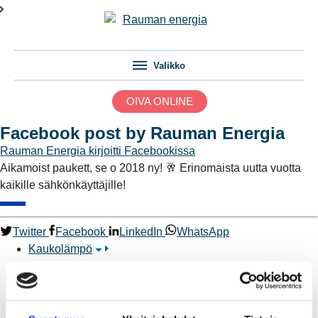
Valikko
OIVA ONLINE
Facebook post by Rauman Energia
Rauman Energia
kirjoitti Facebookissa
Aikamoist paukett, se o 2018 ny! 🥂 Erinomaista uutta vuotta
kaikille sähkönkäyttäjille!
Twitter
Facebook
LinkedIn
WhatsApp
Kaukolämpö
BioTakuu – 100 % uusiutuvaa kaukolämpöä
Kaukolämmön hinnasto
Kaukolämpöliittymän saatavuus ja toteutus
Kaukolämpötyömaat kartalla