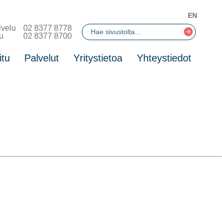
EN
lvelu
02 8377 8778
u
02 8377 8700
itu
Palvelut
Yritystietoa
Yhteystiedot