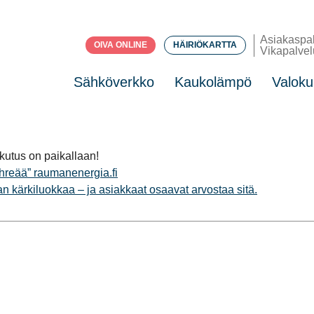
Asiakaspa
OIVA ONLINE
HÄIRIÖKARTTA
Vikapalvel
Sähköverkko
Kaukolämpö
Valoku
kutus on paikallaan!
hreää”
raumanenergia.fi
 kärkiluokkaa – ja asiakkaat osaavat arvostaa sitä.