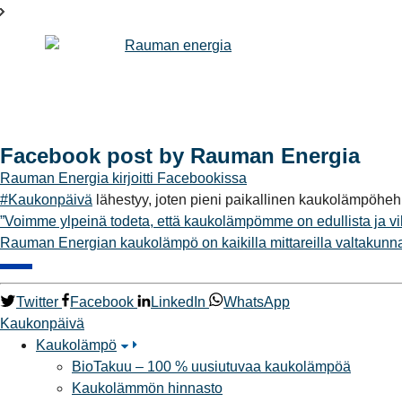
Facebook post by Rauman Energia
Rauman Energia
kirjoitti Facebookissa
#Kaukonpäivä
lähestyy, joten pieni paikallinen kaukolämpöheh
”Voimme ylpeinä todeta, että kaukolämpömme on edullista ja vi
Rauman Energian kaukolämpö on kaikilla mittareilla valtakunnan
Twitter
Facebook
LinkedIn
WhatsApp
Kaukonpäivä
Kaukolämpö
BioTakuu – 100 % uusiutuvaa kaukolämpöä
Kaukolämmön hinnasto