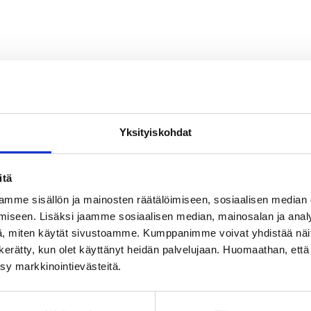
Yksityiskohdat
itä
mme sisällön ja mainosten räätälöimiseen, sosiaalisen median
iseen. Lisäksi jaamme sosiaalisen median, mainosalan ja analy
, miten käytät sivustoamme. Kumppanimme voivat yhdistää näitä t
on kerätty, kun olet käyttänyt heidän palvelujaan. Huomaathan, että 
ksy markkinointievästeitä.