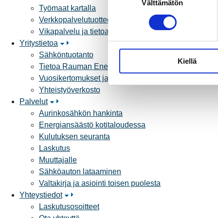
Välttämätön
u
Työmaat kartalla
o
Verkkopalvelutuotteet ja hinnastot
s
Vikapalvelu ja tietoa jakeluhäiriöistä
t
Yritystietoa
u
Sähköntuotanto
Kiellä
m
Tietoa Rauman Energiasta
u
Vuosikertomukset ja asiakaslehti
k
Yhteistyöverkosto
s
Palvelut
e
Aurinkosähkön hankinta
n
Energiansäästö kotitaloudessa
v
Kulutuksen seuranta
a
Laskutus
l
Muuttajalle
i
Sähköauton lataaminen
n
Valtakirja ja asiointi toisen puolesta
t
Yhteystiedot
a
Laskutusosoitteet