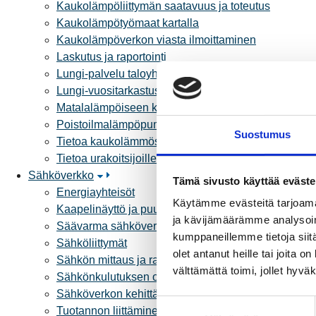
Kaukolämpöliittymän saatavuus ja toteutus
Kaukolämpötyömaat kartalla
Kaukolämpöverkon viasta ilmoittaminen
Laskutus ja raportointi
Lungi-palvelu taloyhtiöille ja yrityksille
Lungi-vuositarkastus kuluttajille
Matalalämpöiseen kaukolämpöön siirtyminen
Poistoilmalämpöpumppu kaukolämpötaloon
Suostumus
Tietoa kaukolämmöstä
Tietoa urakoitsijoille
Sähköverkko
Tämä sivusto käyttää eväste
Energiayhteisöt
Käytämme evästeitä tarjoama
Kaapelinäyttö ja puunkaatoapu
ja kävijämäärämme analysoim
Säävarma sähköverkko
kumppaneillemme tietoja siitä
Sähköliittymät
olet antanut heille tai joita 
Sähkön mittaus ja raportointi
välttämättä toimi, jollet hyvä
Sähkönkulutuksen ohjaus kiinteistössä
Sähköverkon kehittämissuunnitelma
S
Tuotannon liittäminen verkkoon