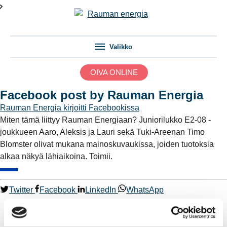
Valikko
OIVA ONLINE
Facebook post by Rauman Energia
Rauman Energia
kirjoitti Facebookissa
Miten tämä liittyy Rauman Energiaan? Juniorilukko E2-08 -
joukkueen Aaro, Aleksis ja Lauri sekä Tuki-Areenan Timo
Blomster olivat mukana mainoskuvaukissa, joiden tuotoksia
alkaa näkyä lähiaikoina. Toimii.
Twitter
Facebook
LinkedIn
WhatsApp
Kaukolämpö
BioTakuu – 100 % uusiutuvaa kaukolämpöä
Kaukolämmön hinnasto