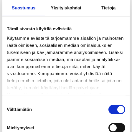
Kaukolämpöliittymän saatavuus ja toteutus
Suostumus
Yksityiskohdat
Tietoja
Kaukolämpötyömaat kartalla
Kaukolämpöverkon viasta ilmoittaminen
Laskutus ja raportointi
Tämä sivusto käyttää evästeitä
Lungi-palvelu taloyhtiöille ja yrityksille
Käytämme evästeitä tarjoamamme sisällön ja mainosten
Lungi-vuositarkastus kuluttajille
räätälöimiseen, sosiaalisen median ominaisuuksien
Matalalämpöiseen kaukolämpöön siirtyminen
tukemiseen ja kävijämäärämme analysoimiseen. Lisäksi
Poistoilmalämpöpumppu kaukolämpötaloon
jaamme sosiaalisen median, mainosalan ja analytiikka-
Tietoa kaukolämmöstä
alan kumppaneillemme tietoja siitä, miten käytät
Tietoa urakoitsijoille
sivustoamme. Kumppanimme voivat yhdistää näitä
Sähköverkko
tietoja muihin tietoihin, joita olet antanut heille tai joita on
Energiayhteisöt
kerätty, kun olet käyttänyt heidän palvelujaan.
Kaapelinäyttö ja puunkaatoapu
Huomaathan, että sivustolla olevat videot eivät
Säävarma sähköverkko
välttämättä toimi, jollet hyväksy markkinointievästeitä.
S
Sähköliittymät
Välttämätön
u
Sähkön mittaus ja raportointi
o
Sähkönkulutuksen ohjaus kiinteistössä
s
Sähköverkon kehittämissuunnitelma
Mieltymykset
t