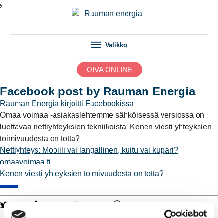
Valikko
OIVA ONLINE
Facebook post by Rauman Energia
Rauman Energia
kirjoitti Facebookissa
Omaa voimaa -asiakaslehtemme sähköisessä versiossa on
luettavaa nettiyhteyksien tekniikoista. Kenen viesti yhteyksien
toimivuudesta on totta?
Nettiyhteys: Mobiili vai langallinen, kuitu vai kupari?
omaavoimaa.fi
Kenen viesti yhteyksien toimivuudesta on totta?
Twitter
Facebook
LinkedIn
WhatsApp
Kaukolämpö