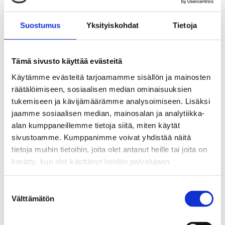
BioTakuu – 100 % uusiutuvaa kaukolämpöä
Kaukolämmön hinnasto
Suostumus
Yksityiskohdat
Tietoja
Kaukolämpöliittymän saatavuus ja toteutus
Kaukolämpötyömaat kartalla
Kaukolämpöverkon viasta ilmoittaminen
Tämä sivusto käyttää evästeitä
Laskutus ja raportointi
Käytämme evästeitä tarjoamamme sisällön ja mainosten
Lungi-palvelu taloyhtiöille ja yrityksille
räätälöimiseen, sosiaalisen median ominaisuuksien
Lungi-vuositarkastus kuluttajille
tukemiseen ja kävijämäärämme analysoimiseen. Lisäksi
Matalalämpöiseen kaukolämpöön siirtyminen
jaamme sosiaalisen median, mainosalan ja analytiikka-
Poistoilmalämpöpumppu kaukolämpötaloon
alan kumppaneillemme tietoja siitä, miten käytät
Tietoa kaukolämmöstä
sivustoamme. Kumppanimme voivat yhdistää näitä
Tietoa urakoitsijoille
tietoja muihin tietoihin, joita olet antanut heille tai joita on
Sähköverkko
kerätty, kun olet käyttänyt heidän palvelujaan.
Energiayhteisöt
Huomaathan, että sivustolla olevat videot eivät
Kaapelinäyttö ja puunkaatoapu
välttämättä toimi, jollet hyväksy markkinointievästeitä.
S
Säävarma sähköverkko
Välttämätön
u
Sähköliittymät
o
Sähkön mittaus ja raportointi
s