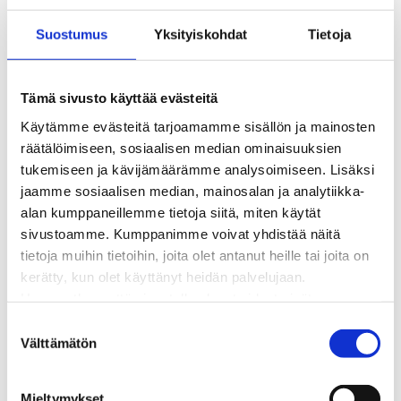
Kaukolämmön hinnasto
Suostumus
Yksityiskohdat
Tietoja
Kaukolämpöliittymän saatavuus ja toteutus
Kaukolämpötyömaat kartalla
Kaukolämpöverkon viasta ilmoittaminen
Tämä sivusto käyttää evästeitä
Laskutus ja raportointi
Käytämme evästeitä tarjoamamme sisällön ja mainosten
Lungi-palvelu taloyhtiöille ja yrityksille
räätälöimiseen, sosiaalisen median ominaisuuksien
Lungi-vuositarkastus kuluttajille
tukemiseen ja kävijämäärämme analysoimiseen. Lisäksi
Matalalämpöiseen kaukolämpöön siirtyminen
jaamme sosiaalisen median, mainosalan ja analytiikka-
Poistoilmalämpöpumppu kaukolämpötaloon
alan kumppaneillemme tietoja siitä, miten käytät
Tietoa kaukolämmöstä
sivustoamme. Kumppanimme voivat yhdistää näitä
Tietoa urakoitsijoille
tietoja muihin tietoihin, joita olet antanut heille tai joita on
Sähköverkko
kerätty, kun olet käyttänyt heidän palvelujaan.
Energiayhteisöt
Huomaathan, että sivustolla olevat videot eivät
Kaapelinäyttö ja puunkaatoapu
välttämättä toimi, jollet hyväksy markkinointievästeitä.
Säävarma sähköverkko
S
Sähköliittymät
Välttämätön
u
Sähkön mittaus ja raportointi
o
Sähkönkulutuksen ohjaus kiinteistössä
s
Mieltymykset