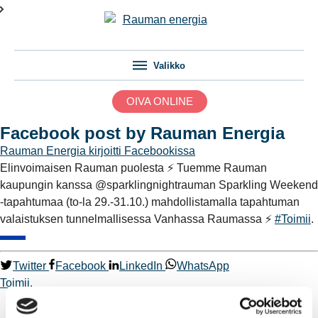
Valikko
OIVA ONLINE
Facebook post by Rauman Energia
Rauman Energia
kirjoitti Facebookissa
Elinvoimaisen Rauman puolesta ⚡️ Tuemme Rauman
kaupungin kanssa @sparklingnightrauman Sparkling Weekend
-tapahtumaa (to-la 29.-31.10.) mahdollistamalla tapahtuman
valaistuksen tunnelmallisessa Vanhassa Raumassa ⚡️
#Toimii
.
Twitter
Facebook
LinkedIn
WhatsApp
Toimii.
Kaukolämpö
BioTakuu – 100 % uusiutuvaa kaukolämpöä