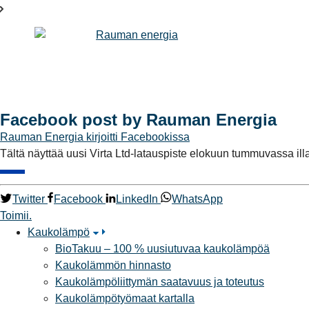
Facebook post by Rauman Energia
Rauman Energia
kirjoitti Facebookissa
Tältä näyttää uusi Virta Ltd-latauspiste elokuun tummuvassa ill
Twitter
Facebook
LinkedIn
WhatsApp
Toimii.
Kaukolämpö
BioTakuu – 100 % uusiutuvaa kaukolämpöä
Kaukolämmön hinnasto
Kaukolämpöliittymän saatavuus ja toteutus
Kaukolämpötyömaat kartalla