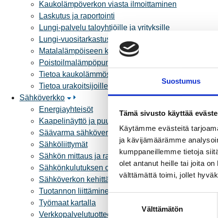
Kaukolämpöverkon viasta ilmoittaminen
Laskutus ja raportointi
Lungi-palvelu taloyhtiöille ja yrityksille
Lungi-vuositarkastus kuluttajille
Matalalämpöiseen kaukolämpöön siirtyminen
Poistoilmalämpöpumppu kaukolämpötaloon
Tietoa kaukolämmöstä
Suostumus
Tietoa urakoitsijoille
Sähköverkko
Energiayhteisöt
Tämä sivusto käyttää eväste
Kaapelinäyttö ja puunkaatoapu
Käytämme evästeitä tarjoama
Säävarma sähköverkko
ja kävijämäärämme analysoim
Sähköliittymät
kumppaneillemme tietoja siitä
Sähkön mittaus ja raportointi
olet antanut heille tai joita 
Sähkönkulutuksen ohjaus kiinteistössä
välttämättä toimi, jollet hyvä
Sähköverkon kehittämissuunnitelma
Tuotannon liittäminen verkkoon
S
Työmaat kartalla
Välttämätön
u
Verkkopalvelutuotteet ja hinnastot