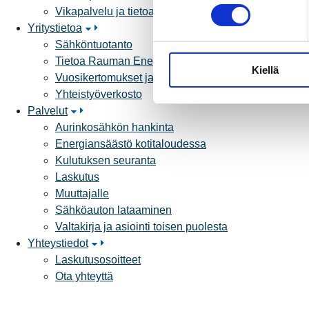
o
Vikapalvelu ja tietoa jakeluhäiriöistä
s
Yritystietoa
t
Sähköntuotanto
u
Tietoa Rauman Energiasta
Kiellä
m
Vuosikertomukset ja asiakaslehti
u
Yhteistyöverkosto
k
Palvelut
s
Aurinkosähkön hankinta
e
Energiansäästö kotitaloudessa
n
Kulutuksen seuranta
v
Laskutus
a
Muuttajalle
l
Sähköauton lataaminen
i
Valtakirja ja asiointi toisen puolesta
n
Yhteystiedot
t
Laskutusosoitteet
a
Ota yhteyttä