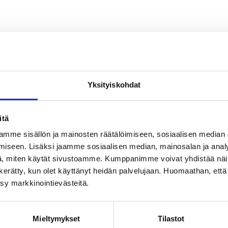
Yksityiskohdat
itä
mme sisällön ja mainosten räätälöimiseen, sosiaalisen median
iseen. Lisäksi jaamme sosiaalisen median, mainosalan ja analy
, miten käytät sivustoamme. Kumppanimme voivat yhdistää näitä t
on kerätty, kun olet käyttänyt heidän palvelujaan. Huomaathan, että 
ksy markkinointievästeitä.
Mieltymykset
Tilastot