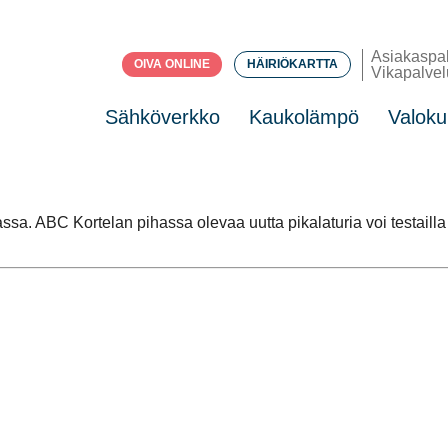
Asiakaspa
OIVA ONLINE
HÄIRIÖKARTTA
Vikapalvel
Sähköverkko
Kaukolämpö
Valoku
assa. ABC Kortelan pihassa olevaa uutta pikalaturia voi testaill