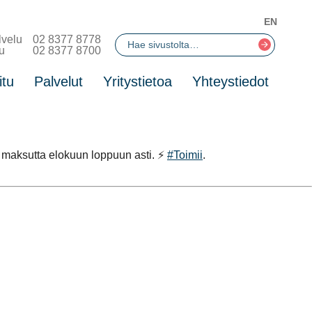
EN
lvelu
02 8377 8778
u
02 8377 8700
itu
Palvelut
Yritystietoa
Yhteystiedot
a maksutta elokuun loppuun asti. ⚡️
#Toimii
.