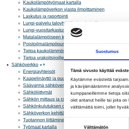
Kaukolämpötyömaat kartalla
Kaukolämpöverkon viasta ilmoittaminen
Laskutus ja raportointi
Lungi-palvelu taloyhtiöille ja yrityksille
Lungi-vuositarkastus kuluttajille
Matalalämpöiseen kaukolämpöön siirtyminen
Poistoilmalämpöpumppu kaukolämpötaloon
Tietoa kaukolämmöstä
Suostumus
Tietoa urakoitsijoille
Sähköverkko
Tämä sivusto käyttää eväste
Energiayhteisöt
Kaapelinäyttö ja puunkaatoapu
Käytämme evästeitä tarjoama
Säävarma sähköverkko
ja kävijämäärämme analysoim
Sähköliittymät
kumppaneillemme tietoja siitä
Sähkön mittaus ja raportointi
olet antanut heille tai joita 
Sähkönkulutuksen ohjaus kiinteistössä
välttämättä toimi, jollet hyvä
Sähköverkon kehittämissuunnitelma
Tuotannon liittäminen verkkoon
S
Työmaat kartalla
Välttämätön
u