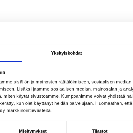
Yksityiskohdat
itä
mme sisällön ja mainosten räätälöimiseen, sosiaalisen median
iseen. Lisäksi jaamme sosiaalisen median, mainosalan ja analy
, miten käytät sivustoamme. Kumppanimme voivat yhdistää näitä t
on kerätty, kun olet käyttänyt heidän palvelujaan. Huomaathan, että 
ksy markkinointievästeitä.
Mieltymykset
Tilastot