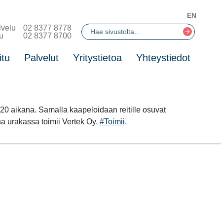
EN
lvelu
02 8377 8778
u
02 8377 8700
itu
Palvelut
Yritystietoa
Yhteystiedot
20 aikana. Samalla kaapeloidaan reitille osuvat
a urakassa toimii Vertek Oy.
#Toimii
.