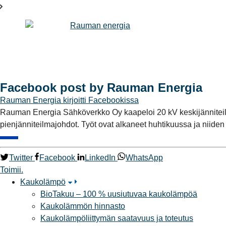
Facebook post by Rauman Energia
Rauman Energia
kirjoitti Facebookissa
Rauman Energia Sähköverkko Oy kaapeloi 20 kV keskijänniteilma
pienjänniteilmajohdot. Työt ovat alkaneet huhtikuussa ja niide
Twitter
Facebook
LinkedIn
WhatsApp
Toimii.
Kaukolämpö
BioTakuu – 100 % uusiutuvaa kaukolämpöä
Kaukolämmön hinnasto
Kaukolämpöliittymän saatavuus ja toteutus