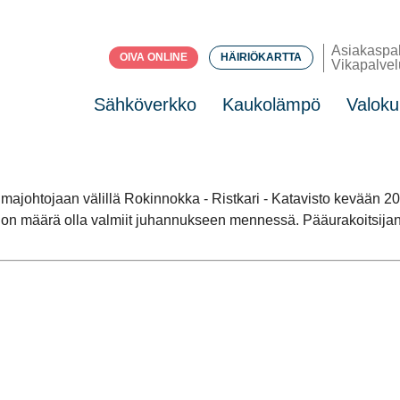
Asiakaspa
OIVA ONLINE
HÄIRIÖKARTTA
Vikapalvel
Sähköverkko
Kaukolämpö
Valoku
johtojaan välillä Rokinnokka - Ristkari - Katavisto kevään 20
n on määrä olla valmiit juhannukseen mennessä. Pääurakoitsijan