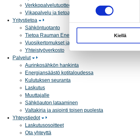
Verkkopalvelutuotteet ja hinnastot
o
Vikapalvelu ja tietoa jakeluhäiriöistä
s
Yritystietoa
t
Sähköntuotanto
u
Tietoa Rauman Energiasta
Kiellä
m
Vuosikertomukset ja asiakaslehti
u
Yhteistyöverkosto
k
Palvelut
s
Aurinkosähkön hankinta
e
Energiansäästö kotitaloudessa
n
Kulutuksen seuranta
v
Laskutus
a
Muuttajalle
l
Sähköauton lataaminen
i
Valtakirja ja asiointi toisen puolesta
n
Yhteystiedot
t
Laskutusosoitteet
a
Ota yhteyttä