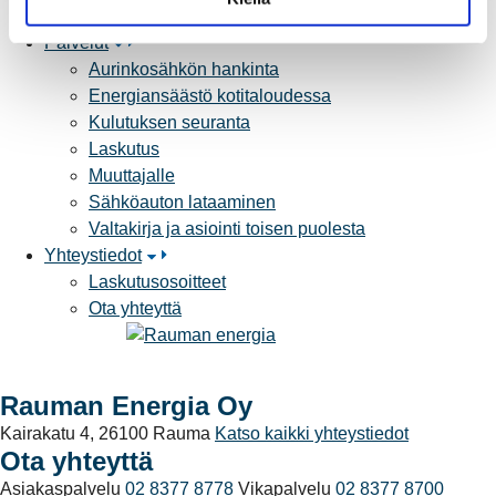
Yhteistyöverkosto
a
Palvelut
Aurinkosähkön hankinta
Energiansäästö kotitaloudessa
Kulutuksen seuranta
Laskutus
Muuttajalle
Sähköauton lataaminen
Valtakirja ja asiointi toisen puolesta
Yhteystiedot
Laskutusosoitteet
Ota yhteyttä
Rauman Energia Oy
Kairakatu 4, 26100 Rauma
Katso kaikki yhteystiedot
Ota yhteyttä
Asiakaspalvelu
02 8377 8778
Vikapalvelu
02 8377 8700