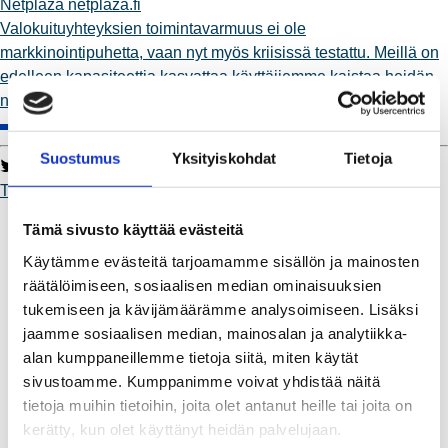
Netplaza
netplaza.fi
Valokuituyhteyksien toimintavarmuus ei ole
markkinointipuhetta, vaan nyt myös kriisissä testattu. Meillä on
edelleen kapasiteettia kasvattaa käyttäjiemme kaistaa heidän
näin toivoessaan – pyyntö siihen riittää.
Suostumus
Yksityiskohdat
Tietoja
Twitter
Facebook
LinkedIn
WhatsApp
Toimii.
Kaukolämpö
Tämä sivusto käyttää evästeitä
BioTakuu – 100 % uusiutuvaa kaukolämpöä
Käytämme evästeitä tarjoamamme sisällön ja mainosten
Kaukolämmön hinnasto
räätälöimiseen, sosiaalisen median ominaisuuksien
Kaukolämpöliittymän saatavuus ja toteutus
tukemiseen ja kävijämäärämme analysoimiseen. Lisäksi
Kaukolämpötyömaat kartalla
jaamme sosiaalisen median, mainosalan ja analytiikka-
Kaukolämpöverkon viasta ilmoittaminen
alan kumppaneillemme tietoja siitä, miten käytät
Laskutus ja raportointi
sivustoamme. Kumppanimme voivat yhdistää näitä
Lungi-palvelu taloyhtiöille ja yrityksille
tietoja muihin tietoihin, joita olet antanut heille tai joita on
Lungi-vuositarkastus kuluttajille
kerätty, kun olet käyttänyt heidän palvelujaan.
Matalalämpöiseen kaukolämpöön siirtyminen