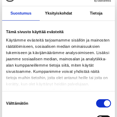
BioTakuu – 100 % uusiutuvaa kaukolämpöä
Kaukolämmön hinnasto
Suostumus
Yksityiskohdat
Tietoja
Kaukolämpöliittymän saatavuus ja toteutus
Kaukolämpötyömaat kartalla
Kaukolämpöverkon viasta ilmoittaminen
Tämä sivusto käyttää evästeitä
Laskutus ja raportointi
Käytämme evästeitä tarjoamamme sisällön ja mainosten
Lungi-palvelu taloyhtiöille ja yrityksille
räätälöimiseen, sosiaalisen median ominaisuuksien
Lungi-vuositarkastus kuluttajille
tukemiseen ja kävijämäärämme analysoimiseen. Lisäksi
Matalalämpöiseen kaukolämpöön siirtyminen
jaamme sosiaalisen median, mainosalan ja analytiikka-
Poistoilmalämpöpumppu kaukolämpötaloon
alan kumppaneillemme tietoja siitä, miten käytät
Tietoa kaukolämmöstä
sivustoamme. Kumppanimme voivat yhdistää näitä
Tietoa urakoitsijoille
tietoja muihin tietoihin, joita olet antanut heille tai joita on
Sähköverkko
kerätty, kun olet käyttänyt heidän palvelujaan.
Energiayhteisöt
Huomaathan, että sivustolla olevat videot eivät
Kaapelinäyttö ja puunkaatoapu
välttämättä toimi, jollet hyväksy markkinointievästeitä.
S
Säävarma sähköverkko
Välttämätön
u
Sähköliittymät
o
Sähkön mittaus ja raportointi
s