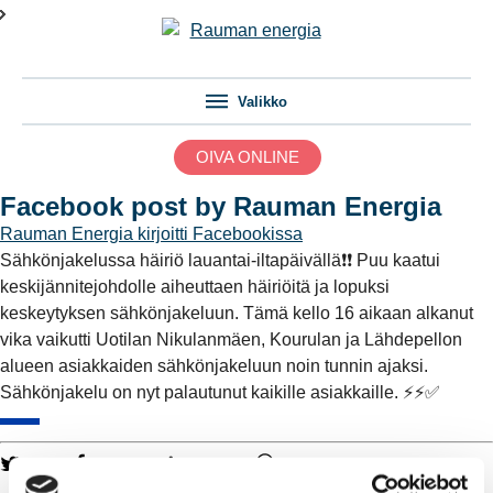
Valikko
OIVA ONLINE
Facebook post by Rauman Energia
Rauman Energia
kirjoitti Facebookissa
Sähkönjakelussa häiriö lauantai-iltapäivällä❗️❗️ Puu kaatui
keskijännitejohdolle aiheuttaen häiriöitä ja lopuksi
keskeytyksen sähkönjakeluun. Tämä kello 16 aikaan alkanut
vika vaikutti Uotilan Nikulanmäen, Kourulan ja Lähdepellon
alueen asiakkaiden sähkönjakeluun noin tunnin ajaksi.
Sähkönjakelu on nyt palautunut kaikille asiakkaille. ⚡️⚡️✅
Twitter
Facebook
LinkedIn
WhatsApp
Kaukolämpö