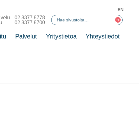
EN
lvelu
02 8377 8778
u
02 8377 8700
itu
Palvelut
Yritystietoa
Yhteystiedot