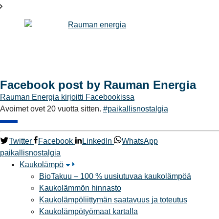
Facebook post by Rauman Energia
Rauman Energia
kirjoitti Facebookissa
Avoimet ovet 20 vuotta sitten.
#paikallisnostalgia
Twitter
Facebook
LinkedIn
WhatsApp
paikallisnostalgia
Kaukolämpö
BioTakuu – 100 % uusiutuvaa kaukolämpöä
Kaukolämmön hinnasto
Kaukolämpöliittymän saatavuus ja toteutus
Kaukolämpötyömaat kartalla