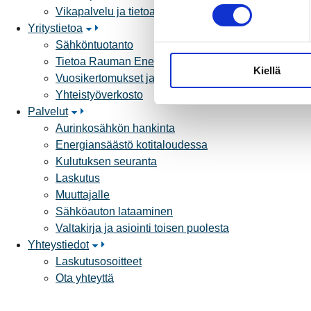
o
Vikapalvelu ja tietoa jakeluhäiriöistä
s
Yritystietoa
t
Sähköntuotanto
u
Tietoa Rauman Energiasta
Kiellä
m
Vuosikertomukset ja asiakaslehti
u
Yhteistyöverkosto
k
Palvelut
s
Aurinkosähkön hankinta
e
Energiansäästö kotitaloudessa
n
Kulutuksen seuranta
v
Laskutus
a
Muuttajalle
l
Sähköauton lataaminen
i
Valtakirja ja asiointi toisen puolesta
n
Yhteystiedot
t
Laskutusosoitteet
a
Ota yhteyttä