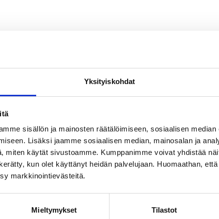
Yksityiskohdat
itä
mme sisällön ja mainosten räätälöimiseen, sosiaalisen median
iseen. Lisäksi jaamme sosiaalisen median, mainosalan ja analy
, miten käytät sivustoamme. Kumppanimme voivat yhdistää näitä t
on kerätty, kun olet käyttänyt heidän palvelujaan. Huomaathan, että 
ksy markkinointievästeitä.
Mieltymykset
Tilastot