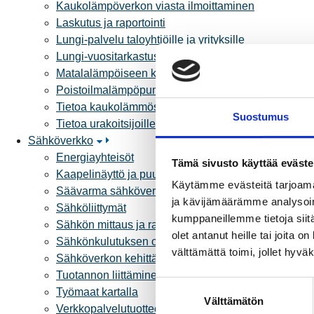
Kaukolämpöverkon viasta ilmoittaminen
Laskutus ja raportointi
Lungi-palvelu taloyhtiöille ja yrityksille
Lungi-vuositarkastus kuluttajille
Matalalämpöiseen kaukolämpöön siirtyminen
Poistoilmalämpöpumppu kaukolämpötaloon
Tietoa kaukolämmöstä
Suostumus
Tietoa urakoitsijoille
Sähköverkko
Energiayhteisöt
Tämä sivusto käyttää eväste
Kaapelinäyttö ja puunkaatoapu
Käytämme evästeitä tarjoama
Säävarma sähköverkko
ja kävijämäärämme analysoim
Sähköliittymät
kumppaneillemme tietoja siitä
Sähkön mittaus ja raportointi
olet antanut heille tai joita 
Sähkönkulutuksen ohjaus kiinteistössä
välttämättä toimi, jollet hyvä
Sähköverkon kehittämissuunnitelma
Tuotannon liittäminen verkkoon
S
Työmaat kartalla
Välttämätön
u
Verkkopalvelutuotteet ja hinnastot