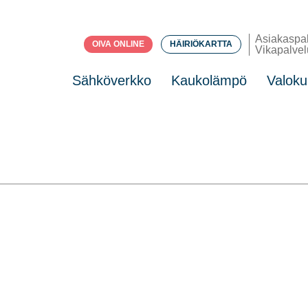
Asiakaspa
OIVA ONLINE
HÄIRIÖKARTTA
Vikapalvel
Sähköverkko
Kaukolämpö
Valoku