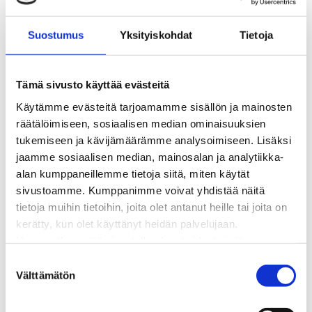
BioTakuu – 100 % uusiutuvaa kaukolämpöä
Kaukolämmön hinnasto
Suostumus
Yksityiskohdat
Tietoja
Kaukolämpöliittymän saatavuus ja toteutus
Kaukolämpötyömaat kartalla
Kaukolämpöverkon viasta ilmoittaminen
Tämä sivusto käyttää evästeitä
Laskutus ja raportointi
Käytämme evästeitä tarjoamamme sisällön ja mainosten
Lungi-palvelu taloyhtiöille ja yrityksille
räätälöimiseen, sosiaalisen median ominaisuuksien
Lungi-vuositarkastus kuluttajille
tukemiseen ja kävijämäärämme analysoimiseen. Lisäksi
Matalalämpöiseen kaukolämpöön siirtyminen
jaamme sosiaalisen median, mainosalan ja analytiikka-
Poistoilmalämpöpumppu kaukolämpötaloon
alan kumppaneillemme tietoja siitä, miten käytät
Tietoa kaukolämmöstä
sivustoamme. Kumppanimme voivat yhdistää näitä
Tietoa urakoitsijoille
tietoja muihin tietoihin, joita olet antanut heille tai joita on
Sähköverkko
kerätty, kun olet käyttänyt heidän palvelujaan.
Energiayhteisöt
Huomaathan, että sivustolla olevat videot eivät
Kaapelinäyttö ja puunkaatoapu
välttämättä toimi, jollet hyväksy markkinointievästeitä.
S
Säävarma sähköverkko
Välttämätön
u
Sähköliittymät
o
Sähkön mittaus ja raportointi
s