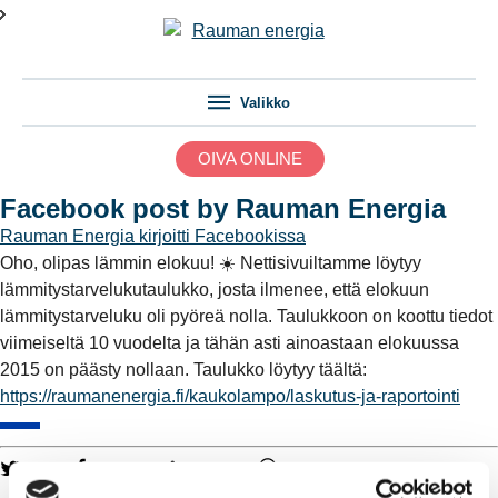
Valikko
OIVA ONLINE
Facebook post by Rauman Energia
Rauman Energia
kirjoitti Facebookissa
Oho, olipas lämmin elokuu! ☀️ Nettisivuiltamme löytyy
lämmitystarvelukutaulukko, josta ilmenee, että elokuun
lämmitystarveluku oli pyöreä nolla. Taulukkoon on koottu tiedot
viimeiseltä 10 vuodelta ja tähän asti ainoastaan elokuussa
2015 on päästy nollaan. Taulukko löytyy täältä:
https://raumanenergia.fi/kaukolampo/laskutus-ja-raportointi
Twitter
Facebook
LinkedIn
WhatsApp
Kaukolämpö