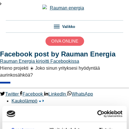
Valikko
OIVA ONLINE
Facebook post by Rauman Energia
Rauman Energia
kirjoitti Facebookissa
Hieno projekti ☀️ Joko sinun yrityksesi hyödyntää
aurinkosähköä?
Twitter
Facebook
LinkedIn
WhatsApp
Kaukolämpö
BioTakuu – 100 % uusiutuvaa kaukolämpöä
Kaukolämmön hinnasto
Kaukolämpöliittymän saatavuus ja toteutus
Kaukolämpötyömaat kartalla