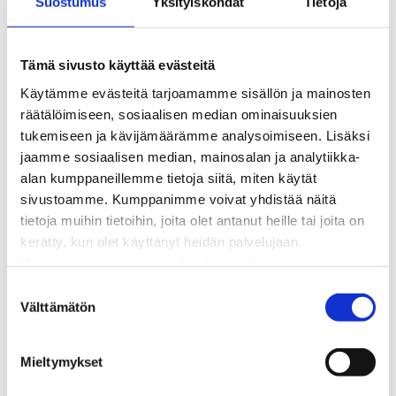
Suostumus
Yksityiskohdat
Tietoja
Kaukolämpöverkon viasta ilmoittaminen
Laskutus ja raportointi
Lungi-palvelu taloyhtiöille ja yrityksille
Tämä sivusto käyttää evästeitä
Lungi-vuositarkastus kuluttajille
Käytämme evästeitä tarjoamamme sisällön ja mainosten
Matalalämpöiseen kaukolämpöön siirtyminen
räätälöimiseen, sosiaalisen median ominaisuuksien
Poistoilmalämpöpumppu kaukolämpötaloon
tukemiseen ja kävijämäärämme analysoimiseen. Lisäksi
Tietoa kaukolämmöstä
jaamme sosiaalisen median, mainosalan ja analytiikka-
Tietoa urakoitsijoille
alan kumppaneillemme tietoja siitä, miten käytät
Sähköverkko
sivustoamme. Kumppanimme voivat yhdistää näitä
Energiayhteisöt
tietoja muihin tietoihin, joita olet antanut heille tai joita on
Kaapelinäyttö ja puunkaatoapu
kerätty, kun olet käyttänyt heidän palvelujaan.
Säävarma sähköverkko
Huomaathan, että sivustolla olevat videot eivät
Sähköliittymät
välttämättä toimi, jollet hyväksy markkinointievästeitä.
S
Sähkön mittaus ja raportointi
Välttämätön
u
Sähkönkulutuksen ohjaus kiinteistössä
o
Sähköverkon kehittämissuunnitelma
s
Tuotannon liittäminen verkkoon
Mieltymykset
t
Työmaat kartalla
u