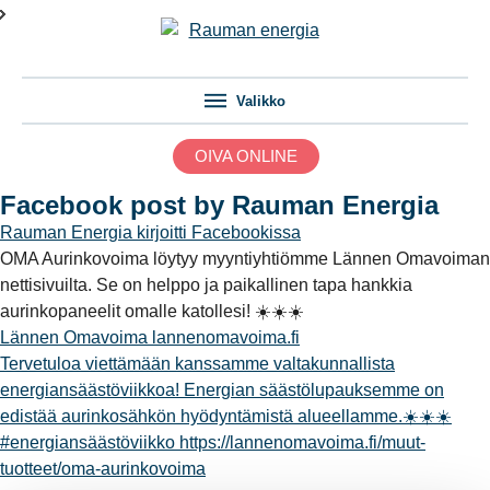
Valikko
OIVA ONLINE
Facebook post by Rauman Energia
Rauman Energia
kirjoitti Facebookissa
OMA Aurinkovoima löytyy myyntiyhtiömme Lännen Omavoiman
nettisivuilta. Se on helppo ja paikallinen tapa hankkia
aurinkopaneelit omalle katollesi! ☀️☀️☀️
Lännen Omavoima
lannenomavoima.fi
Tervetuloa viettämään kanssamme valtakunnallista
energiansäästöviikkoa! Energian säästölupauksemme on
edistää aurinkosähkön hyödyntämistä alueellamme.☀️☀️☀️
#energiansäästöviikko https://lannenomavoima.fi/muut-
tuotteet/oma-aurinkovoima