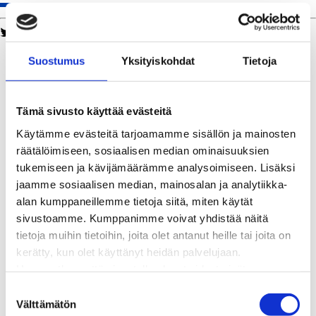
Twitter
Facebook
LinkedIn
WhatsApp
Kaukolämpö
Suostumus
Yksityiskohdat
Tietoja
BioTakuu – 100 % uusiutuvaa kaukolämpöä
Kaukolämmön hinnasto
Kaukolämpöliittymän saatavuus ja toteutus
Tämä sivusto käyttää evästeitä
Kaukolämpötyömaat kartalla
Käytämme evästeitä tarjoamamme sisällön ja mainosten
Kaukolämpöverkon viasta ilmoittaminen
räätälöimiseen, sosiaalisen median ominaisuuksien
Laskutus ja raportointi
tukemiseen ja kävijämäärämme analysoimiseen. Lisäksi
Lungi-palvelu taloyhtiöille ja yrityksille
jaamme sosiaalisen median, mainosalan ja analytiikka-
Lungi-vuositarkastus kuluttajille
alan kumppaneillemme tietoja siitä, miten käytät
Matalalämpöiseen kaukolämpöön siirtyminen
sivustoamme. Kumppanimme voivat yhdistää näitä
Poistoilmalämpöpumppu kaukolämpötaloon
tietoja muihin tietoihin, joita olet antanut heille tai joita on
Tietoa kaukolämmöstä
kerätty, kun olet käyttänyt heidän palvelujaan.
Tietoa urakoitsijoille
Huomaathan, että sivustolla olevat videot eivät
Sähköverkko
välttämättä toimi, jollet hyväksy markkinointievästeitä.
Energiayhteisöt
S
Kaapelinäyttö ja puunkaatoapu
Välttämätön
u