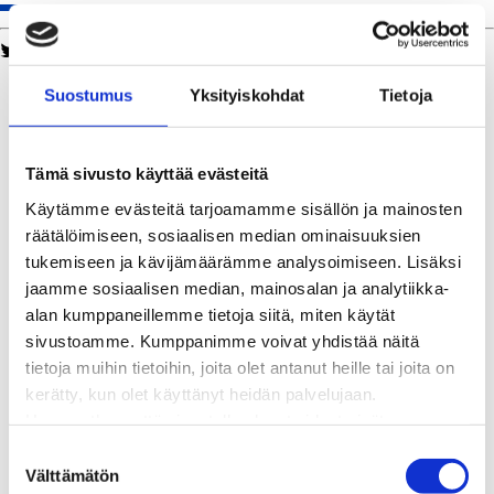
Twitter
Facebook
LinkedIn
WhatsApp
Kaukolämpö
Suostumus
Yksityiskohdat
Tietoja
BioTakuu – 100 % uusiutuvaa kaukolämpöä
Kaukolämmön hinnasto
Kaukolämpöliittymän saatavuus ja toteutus
Tämä sivusto käyttää evästeitä
Kaukolämpötyömaat kartalla
Käytämme evästeitä tarjoamamme sisällön ja mainosten
Kaukolämpöverkon viasta ilmoittaminen
räätälöimiseen, sosiaalisen median ominaisuuksien
Laskutus ja raportointi
tukemiseen ja kävijämäärämme analysoimiseen. Lisäksi
Lungi-palvelu taloyhtiöille ja yrityksille
jaamme sosiaalisen median, mainosalan ja analytiikka-
Lungi-vuositarkastus kuluttajille
alan kumppaneillemme tietoja siitä, miten käytät
Matalalämpöiseen kaukolämpöön siirtyminen
sivustoamme. Kumppanimme voivat yhdistää näitä
Poistoilmalämpöpumppu kaukolämpötaloon
tietoja muihin tietoihin, joita olet antanut heille tai joita on
Tietoa kaukolämmöstä
kerätty, kun olet käyttänyt heidän palvelujaan.
Tietoa urakoitsijoille
Huomaathan, että sivustolla olevat videot eivät
Sähköverkko
välttämättä toimi, jollet hyväksy markkinointievästeitä.
Energiayhteisöt
S
Kaapelinäyttö ja puunkaatoapu
Välttämätön
u