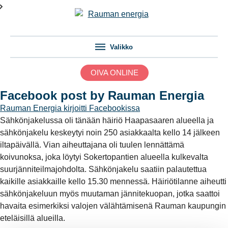
Valikko
OIVA ONLINE
Facebook post by Rauman Energia
Rauman Energia
kirjoitti Facebookissa
Sähkönjakelussa oli tänään häiriö Haapasaaren alueella ja
sähkönjakelu keskeytyi noin 250 asiakkaalta kello 14 jälkeen
iltapäivällä. Vian aiheuttajana oli tuulen lennättämä
koivunoksa, joka löytyi Sokertopantien alueella kulkevalta
suurjänniteilmajohdolta. Sähkönjakelu saatiin palautettua
kaikille asiakkaille kello 15.30 mennessä. Häiriötilanne aiheutti
sähkönjakeluun myös muutaman jännitekuopan, jotka saattoi
havaita esimerkiksi valojen välähtämisenä Rauman kaupungin
eteläisillä alueilla.