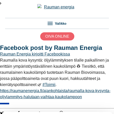
Valikko
OIVA ONLINE
Facebook post by Rauman Energia
Rauman Energia
kirjoitti Facebookissa
Raumalla kova kysyntä: öljylämmityksen tilalle paikallinen ja
erittäin ympäristöystävällinen kaukolämpö 👷 Tiesitkö, että
raumalainen kaukolämpö tuotetaan Rauman Biovoimassa,
jossa pääpolttoaineita ovat puun kuori, hakkuutähteet ja
kierrätyspolttoaineet 🌿
#Toimii
.
https://raumanenergia.fi/ajankohtaista/raumalla-kova-kysynta-
oljylammitys-halutaan-vaihtaa-kaukolampoon
Twitter
Facebook
LinkedIn
WhatsApp