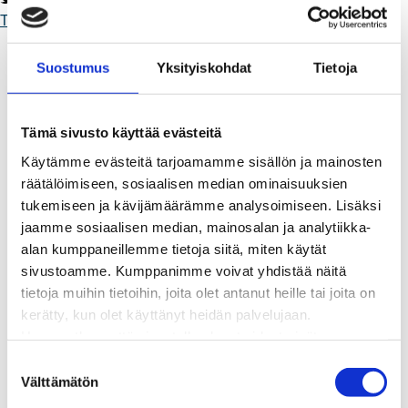
Toimii.
Kaukolämpö
BioTakuu – 100 % uusiutuvaa kaukolämpöä
Suostumus
Yksityiskohdat
Tietoja
Kaukolämmön hinnasto
Kaukolämpöliittymän saatavuus ja toteutus
Kaukolämpötyömaat kartalla
Tämä sivusto käyttää evästeitä
Kaukolämpöverkon viasta ilmoittaminen
Käytämme evästeitä tarjoamamme sisällön ja mainosten
Laskutus ja raportointi
räätälöimiseen, sosiaalisen median ominaisuuksien
Lungi-palvelu taloyhtiöille ja yrityksille
tukemiseen ja kävijämäärämme analysoimiseen. Lisäksi
Lungi-vuositarkastus kuluttajille
jaamme sosiaalisen median, mainosalan ja analytiikka-
Matalalämpöiseen kaukolämpöön siirtyminen
alan kumppaneillemme tietoja siitä, miten käytät
Poistoilmalämpöpumppu kaukolämpötaloon
sivustoamme. Kumppanimme voivat yhdistää näitä
Tietoa kaukolämmöstä
tietoja muihin tietoihin, joita olet antanut heille tai joita on
Tietoa urakoitsijoille
kerätty, kun olet käyttänyt heidän palvelujaan.
Sähköverkko
Huomaathan, että sivustolla olevat videot eivät
Energiayhteisöt
välttämättä toimi, jollet hyväksy markkinointievästeitä.
S
Kaapelinäyttö ja puunkaatoapu
Välttämätön
u
Säävarma sähköverkko
o