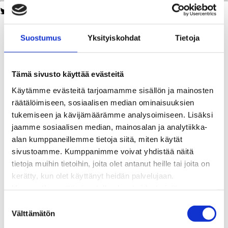
Twitter
Facebook
LinkedIn
WhatsApp
Kaukolämpö
BioTakuu – 100 % uusiutuvaa kaukolämpöä
Suostumus
Yksityiskohdat
Tietoja
Kaukolämmön hinnasto
Kaukolämpöliittymän saatavuus ja toteutus
Kaukolämpötyömaat kartalla
Tämä sivusto käyttää evästeitä
Kaukolämpöverkon viasta ilmoittaminen
Käytämme evästeitä tarjoamamme sisällön ja mainosten
Laskutus ja raportointi
räätälöimiseen, sosiaalisen median ominaisuuksien
Lungi-palvelu taloyhtiöille ja yrityksille
tukemiseen ja kävijämäärämme analysoimiseen. Lisäksi
Lungi-vuositarkastus kuluttajille
jaamme sosiaalisen median, mainosalan ja analytiikka-
Matalalämpöiseen kaukolämpöön siirtyminen
alan kumppaneillemme tietoja siitä, miten käytät
Poistoilmalämpöpumppu kaukolämpötaloon
sivustoamme. Kumppanimme voivat yhdistää näitä
Tietoa kaukolämmöstä
tietoja muihin tietoihin, joita olet antanut heille tai joita on
Tietoa urakoitsijoille
kerätty, kun olet käyttänyt heidän palvelujaan.
Sähköverkko
Huomaathan, että sivustolla olevat videot eivät
Energiayhteisöt
välttämättä toimi, jollet hyväksy markkinointievästeitä.
S
Kaapelinäyttö ja puunkaatoapu
Välttämätön
u
Säävarma sähköverkko
o