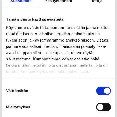
Suostumus
Yksityiskohdat
Tietoja
Kaukolämpöverkon viasta ilmoittaminen
Laskutus ja raportointi
Lungi-palvelu taloyhtiöille ja yrityksille
Tämä sivusto käyttää evästeitä
Lungi-vuositarkastus kuluttajille
Käytämme evästeitä tarjoamamme sisällön ja mainosten
Matalalämpöiseen kaukolämpöön siirtyminen
räätälöimiseen, sosiaalisen median ominaisuuksien
Poistoilmalämpöpumppu kaukolämpötaloon
tukemiseen ja kävijämäärämme analysoimiseen. Lisäksi
Tietoa kaukolämmöstä
jaamme sosiaalisen median, mainosalan ja analytiikka-
Tietoa urakoitsijoille
alan kumppaneillemme tietoja siitä, miten käytät
Sähköverkko
sivustoamme. Kumppanimme voivat yhdistää näitä
Energiayhteisöt
tietoja muihin tietoihin, joita olet antanut heille tai joita on
Kaapelinäyttö ja puunkaatoapu
kerätty, kun olet käyttänyt heidän palvelujaan.
Säävarma sähköverkko
Huomaathan, että sivustolla olevat videot eivät
Sähköliittymät
välttämättä toimi, jollet hyväksy markkinointievästeitä.
S
Sähkön mittaus ja raportointi
Välttämätön
u
Sähkönkulutuksen ohjaus kiinteistössä
o
Sähköverkon kehittämissuunnitelma
s
Tuotannon liittäminen verkkoon
Mieltymykset
t
Työmaat kartalla
u