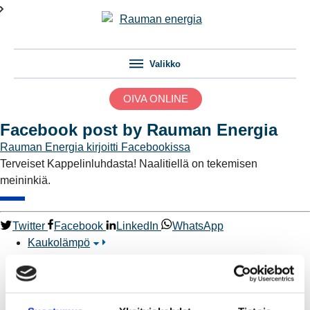
Valikko
OIVA ONLINE
Facebook post by Rauman Energia
Rauman Energia
kirjoitti Facebookissa
Terveiset Kappelinluhdasta! Naalitiellä on tekemisen
meininkiä.
Twitter
Facebook
LinkedIn
WhatsApp
Kaukolämpö
BioTakuu – 100 % uusiutuvaa kaukolämpöä
Kaukolämmön hinnasto
Kaukolämpöliittymän saatavuus ja toteutus
Kaukolämpötyömaat kartalla