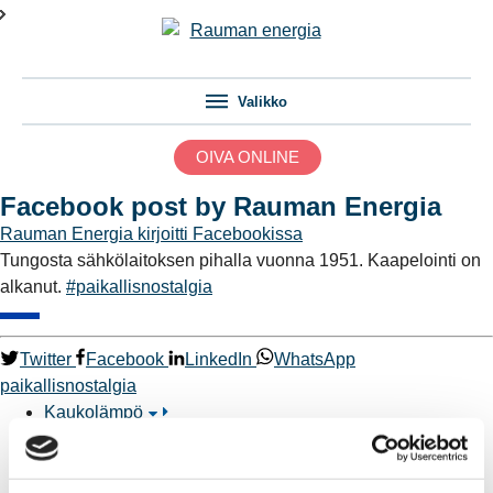
Valikko
OIVA ONLINE
Facebook post by Rauman Energia
Rauman Energia
kirjoitti Facebookissa
Tungosta sähkölaitoksen pihalla vuonna 1951. Kaapelointi on
alkanut.
#paikallisnostalgia
Twitter
Facebook
LinkedIn
WhatsApp
paikallisnostalgia
Kaukolämpö
BioTakuu – 100 % uusiutuvaa kaukolämpöä
Kaukolämmön hinnasto
Kaukolämpöliittymän saatavuus ja toteutus