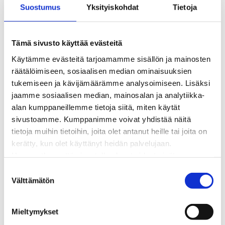
Suostumus
Yksityiskohdat
Tietoja
Kaukolämpötyömaat kartalla
Kaukolämpöverkon viasta ilmoittaminen
Laskutus ja raportointi
Tämä sivusto käyttää evästeitä
Lungi-palvelu taloyhtiöille ja yrityksille
Käytämme evästeitä tarjoamamme sisällön ja mainosten
Lungi-vuositarkastus kuluttajille
räätälöimiseen, sosiaalisen median ominaisuuksien
Matalalämpöiseen kaukolämpöön siirtyminen
tukemiseen ja kävijämäärämme analysoimiseen. Lisäksi
Poistoilmalämpöpumppu kaukolämpötaloon
jaamme sosiaalisen median, mainosalan ja analytiikka-
Tietoa kaukolämmöstä
alan kumppaneillemme tietoja siitä, miten käytät
Tietoa urakoitsijoille
sivustoamme. Kumppanimme voivat yhdistää näitä
Sähköverkko
tietoja muihin tietoihin, joita olet antanut heille tai joita on
Energiayhteisöt
kerätty, kun olet käyttänyt heidän palvelujaan.
Kaapelinäyttö ja puunkaatoapu
Huomaathan, että sivustolla olevat videot eivät
Säävarma sähköverkko
välttämättä toimi, jollet hyväksy markkinointievästeitä.
Sähköliittymät
S
Sähkön mittaus ja raportointi
Välttämätön
u
Sähkönkulutuksen ohjaus kiinteistössä
o
Sähköverkon kehittämissuunnitelma
s
Mieltymykset
Tuotannon liittäminen verkkoon
t