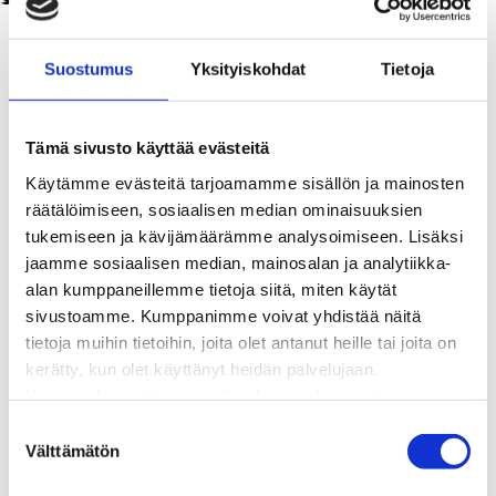
Kaukolämpö
BioTakuu – 100 % uusiutuvaa kaukolämpöä
Suostumus
Yksityiskohdat
Tietoja
Kaukolämmön hinnasto
Kaukolämpöliittymän saatavuus ja toteutus
Kaukolämpötyömaat kartalla
Tämä sivusto käyttää evästeitä
Kaukolämpöverkon viasta ilmoittaminen
Käytämme evästeitä tarjoamamme sisällön ja mainosten
Laskutus ja raportointi
räätälöimiseen, sosiaalisen median ominaisuuksien
Lungi-palvelu taloyhtiöille ja yrityksille
tukemiseen ja kävijämäärämme analysoimiseen. Lisäksi
Lungi-vuositarkastus kuluttajille
jaamme sosiaalisen median, mainosalan ja analytiikka-
Matalalämpöiseen kaukolämpöön siirtyminen
alan kumppaneillemme tietoja siitä, miten käytät
Poistoilmalämpöpumppu kaukolämpötaloon
sivustoamme. Kumppanimme voivat yhdistää näitä
Tietoa kaukolämmöstä
tietoja muihin tietoihin, joita olet antanut heille tai joita on
Tietoa urakoitsijoille
kerätty, kun olet käyttänyt heidän palvelujaan.
Sähköverkko
Huomaathan, että sivustolla olevat videot eivät
Energiayhteisöt
välttämättä toimi, jollet hyväksy markkinointievästeitä.
Kaapelinäyttö ja puunkaatoapu
S
Säävarma sähköverkko
Välttämätön
u
Sähköliittymät
o