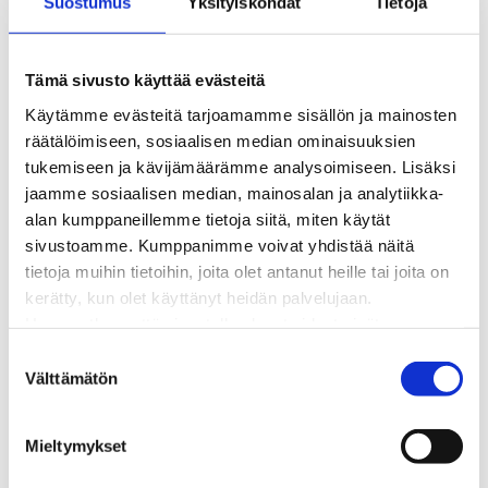
Suostumus
Yksityiskohdat
Tietoja
Kaukolämpöverkon viasta ilmoittaminen
Laskutus ja raportointi
Lungi-palvelu taloyhtiöille ja yrityksille
Tämä sivusto käyttää evästeitä
Lungi-vuositarkastus kuluttajille
Käytämme evästeitä tarjoamamme sisällön ja mainosten
Matalalämpöiseen kaukolämpöön siirtyminen
räätälöimiseen, sosiaalisen median ominaisuuksien
Poistoilmalämpöpumppu kaukolämpötaloon
tukemiseen ja kävijämäärämme analysoimiseen. Lisäksi
Tietoa kaukolämmöstä
jaamme sosiaalisen median, mainosalan ja analytiikka-
Tietoa urakoitsijoille
alan kumppaneillemme tietoja siitä, miten käytät
Sähköverkko
sivustoamme. Kumppanimme voivat yhdistää näitä
Energiayhteisöt
tietoja muihin tietoihin, joita olet antanut heille tai joita on
Kaapelinäyttö ja puunkaatoapu
kerätty, kun olet käyttänyt heidän palvelujaan.
Säävarma sähköverkko
Huomaathan, että sivustolla olevat videot eivät
Sähköliittymät
välttämättä toimi, jollet hyväksy markkinointievästeitä.
S
Sähkön mittaus ja raportointi
Välttämätön
u
Sähkönkulutuksen ohjaus kiinteistössä
o
Sähköverkon kehittämissuunnitelma
s
Tuotannon liittäminen verkkoon
Mieltymykset
t
Työmaat kartalla
u