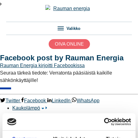
Valikko
OIVA ONLINE
Facebook post by Rauman Energia
Rauman Energia
kirjoitti Facebookissa
Seuraa tärkeä tiedote: Verratonta pääsiäistä kaikille
sähkönkäyttäjille!
Twitter
Facebook
LinkedIn
WhatsApp
Kaukolämpö
BioTakuu – 100 % uusiutuvaa kaukolämpöä
Kaukolämmön hinnasto
Kaukolämpöliittymän saatavuus ja toteutus
Kaukolämpötyömaat kartalla