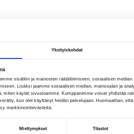
Yksityiskohdat
itä
mme sisällön ja mainosten räätälöimiseen, sosiaalisen median
iseen. Lisäksi jaamme sosiaalisen median, mainosalan ja analy
, miten käytät sivustoamme. Kumppanimme voivat yhdistää näitä t
on kerätty, kun olet käyttänyt heidän palvelujaan. Huomaathan, että 
ksy markkinointievästeitä.
Mieltymykset
Tilastot