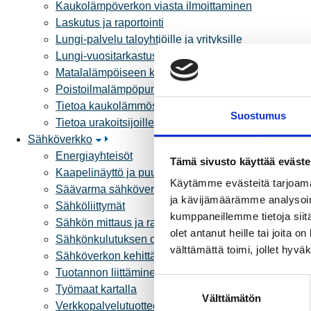
Kaukolämpöverkon viasta ilmoittaminen
Laskutus ja raportointi
Lungi-palvelu taloyhtiöille ja yrityksille
Lungi-vuositarkastus kuluttajille
Matalalämpöiseen kaukolämpöön siirtyminen
Poistoilmalämpöpumppu kaukolämpötaloon
Tietoa kaukolämmöstä
Suostumus
Tietoa urakoitsijoille
Sähköverkko
Energiayhteisöt
Tämä sivusto käyttää eväste
Kaapelinäyttö ja puunkaatoapu
Käytämme evästeitä tarjoama
Säävarma sähköverkko
ja kävijämäärämme analysoim
Sähköliittymät
kumppaneillemme tietoja siitä
Sähkön mittaus ja raportointi
olet antanut heille tai joita 
Sähkönkulutuksen ohjaus kiinteistössä
välttämättä toimi, jollet hyvä
Sähköverkon kehittämissuunnitelma
Tuotannon liittäminen verkkoon
S
Työmaat kartalla
Välttämätön
u
Verkkopalvelutuotteet ja hinnastot