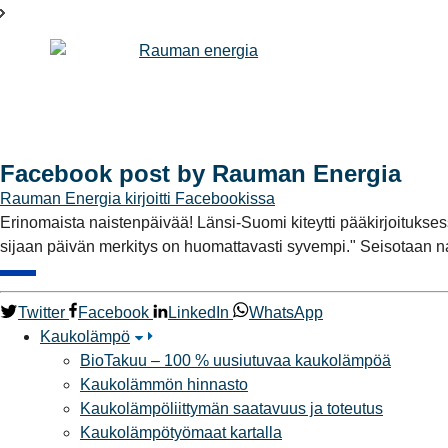
Facebook post by Rauman Energia
Rauman Energia
kirjoitti Facebookissa
Erinomaista naistenpäivää! Länsi-Suomi kiteytti pääkirjoituks
sijaan päivän merkitys on huomattavasti syvempi." Seisotaan na
Twitter
Facebook
LinkedIn
WhatsApp
Kaukolämpö
BioTakuu – 100 % uusiutuvaa kaukolämpöä
Kaukolämmön hinnasto
Kaukolämpöliittymän saatavuus ja toteutus
Kaukolämpötyömaat kartalla