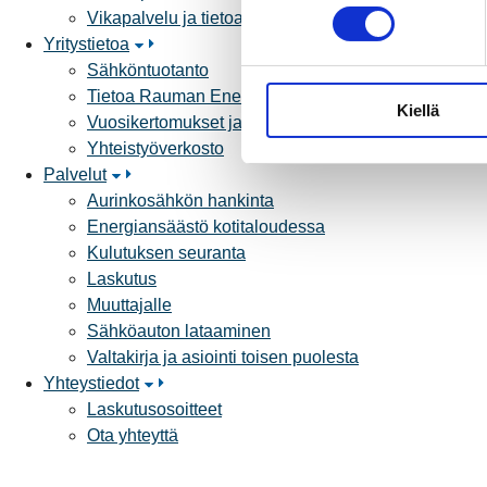
o
Vikapalvelu ja tietoa jakeluhäiriöistä
s
Yritystietoa
t
Sähköntuotanto
u
Tietoa Rauman Energiasta
Kiellä
m
Vuosikertomukset ja asiakaslehti
u
Yhteistyöverkosto
k
Palvelut
s
Aurinkosähkön hankinta
e
Energiansäästö kotitaloudessa
n
Kulutuksen seuranta
v
Laskutus
a
Muuttajalle
l
Sähköauton lataaminen
i
Valtakirja ja asiointi toisen puolesta
n
Yhteystiedot
t
Laskutusosoitteet
a
Ota yhteyttä