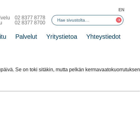
EN
lvelu
02 8377 8778
u
02 8377 8700
itu
Palvelut
Yritystietoa
Yhteystiedot
päivä. Se on toki sitäkin, mutta pelkän kermavaatokuorrutuksen