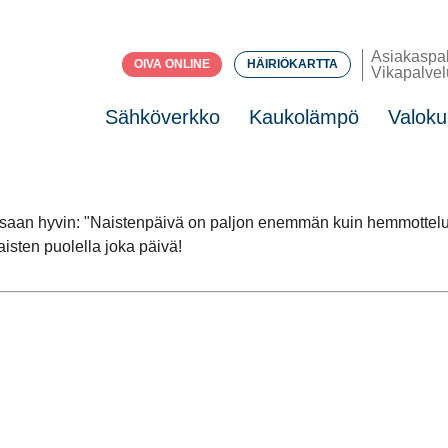
Asiakaspa
OIVA ONLINE
HÄIRIÖKARTTA
Vikapalvel
Sähköverkko
Kaukolämpö
Valoku
essaan hyvin: "Naistenpäivä on paljon enemmän kuin hemmottelu
isten puolella joka päivä!