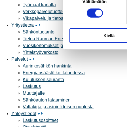
Välttämätön
u
Työmaat kartalla
o
Verkkopalvelutuotteet ja hinnastot
s
Vikapalvelu ja tietoa jakeluhäiriöistä
t
Yritystietoa
u
Sähköntuotanto
Kiellä
m
Tietoa Rauman Energiasta
u
Vuosikertomukset ja asiakaslehti
k
Yhteistyöverkosto
s
Palvelut
e
Aurinkosähkön hankinta
n
Energiansäästö kotitaloudessa
v
Kulutuksen seuranta
a
Laskutus
l
Muuttajalle
i
Sähköauton lataaminen
n
Valtakirja ja asiointi toisen puolesta
t
Yhteystiedot
a
Laskutusosoitteet