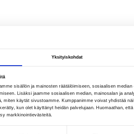
Yksityiskohdat
itä
mme sisällön ja mainosten räätälöimiseen, sosiaalisen median
iseen. Lisäksi jaamme sosiaalisen median, mainosalan ja analy
, miten käytät sivustoamme. Kumppanimme voivat yhdistää näitä t
on kerätty, kun olet käyttänyt heidän palvelujaan. Huomaathan, että 
ksy markkinointievästeitä.