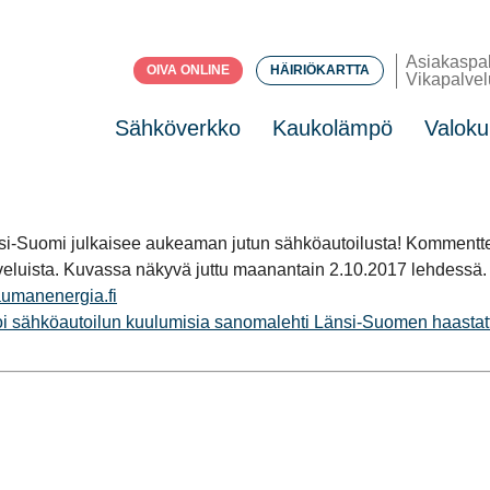
Asiakaspa
OIVA ONLINE
HÄIRIÖKARTTA
Vikapalvel
Sähköverkko
Kaukolämpö
Valoku
i-Suomi julkaisee aukeaman jutun sähköautoilusta! Kommentte
lveluista. Kuvassa näkyvä juttu maanantain 2.10.2017 lehdessä.
aumanenergia.fi
i sähköautoilun kuulumisia sanomalehti Länsi-Suomen haastat