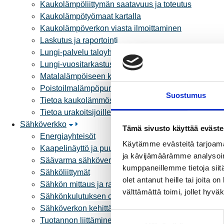
Kaukolämpöliittymän saatavuus ja toteutus
Kaukolämpötyömaat kartalla
Kaukolämpöverkon viasta ilmoittaminen
Laskutus ja raportointi
Lungi-palvelu taloyhtiöille ja yrityksille
Lungi-vuositarkastus kuluttajille
Matalalämpöiseen kaukolämpöön siirtyminen
Poistoilmalämpöpumppu kaukolämpötaloon
Suostumus
Tietoa kaukolämmöstä
Tietoa urakoitsijoille
Sähköverkko
Tämä sivusto käyttää eväste
Energiayhteisöt
Käytämme evästeitä tarjoama
Kaapelinäyttö ja puunkaatoapu
ja kävijämäärämme analysoim
Säävarma sähköverkko
kumppaneillemme tietoja siitä
Sähköliittymät
olet antanut heille tai joita 
Sähkön mittaus ja raportointi
välttämättä toimi, jollet hyvä
Sähkönkulutuksen ohjaus kiinteistössä
Sähköverkon kehittämissuunnitelma
S
Tuotannon liittäminen verkkoon