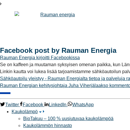
Facebook post by Rauman Energia
Rauman Energia
kirjoitti Facebookissa
Se on kaffeen ja muutaman syksyisen omenan paikka, kun Läns
Linkin kautta voi lukea lisää tarjoamistamme sähköautoilun pa
Sähköautoilu yleistyy - Rauman Energialta tietoa ja palveluja
r
Rauman Energian kehitysjohtaja Juha Viherjälaakso kommento
Twitter
Facebook
LinkedIn
WhatsApp
Kaukolämpö
BioTakuu – 100 % uusiutuvaa kaukolämpöä
Kaukolämmön hinnasto