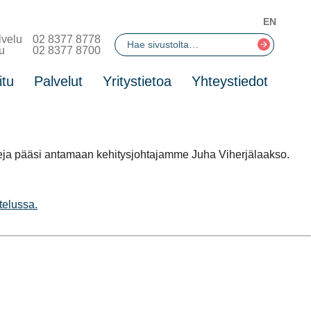
EN
lvelu
02 8377 8778
u
02 8377 8700
itu
Palvelut
Yritystietoa
Yhteystiedot
ja pääsi antamaan kehitysjohtajamme Juha Viherjälaakso.
telussa.