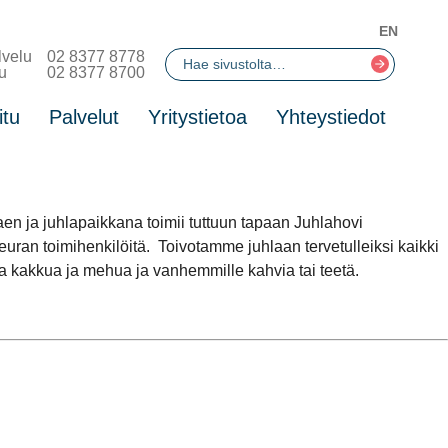
EN
lvelu
02 8377 8778
u
02 8377 8700
itu
Palvelut
Yritystietoa
Yhteystiedot
en ja juhlapaikkana toimii tuttuun tapaan Juhlahovi
uran toimihenkilöitä.⁠ ⁠ Toivotamme juhlaan tervetulleiksi kaikki
 kakkua ja mehua ja vanhemmille kahvia tai teetä.⁠ ⁠