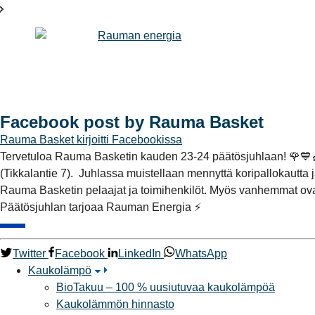
Facebook post by Rauma Basket
Rauma Basket
kirjoitti Facebookissa
Tervetuloa Rauma Basketin kauden 23-24 päätösjuhlaan! 🌹💙⁠🏀⁠
(Tikkalantie 7).⁠ ⁠ Juhlassa muistellaan mennyttä koripallokautta
Rauma Basketin pelaajat ja toimihenkilöt. Myös vanhemmat ovat te
Päätösjuhlan tarjoaa Rauman Energia ⚡️
Twitter
Facebook
LinkedIn
WhatsApp
Kaukolämpö
BioTakuu – 100 % uusiutuvaa kaukolämpöä
Kaukolämmön hinnasto