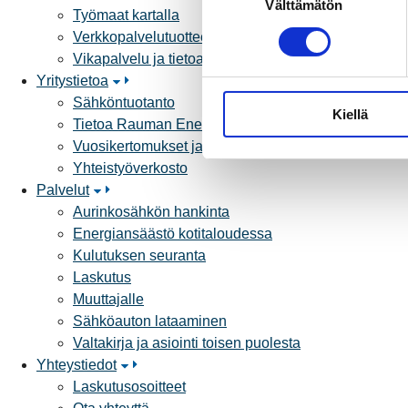
Välttämätön
u
Työmaat kartalla
o
Verkkopalvelutuotteet ja hinnastot
s
Vikapalvelu ja tietoa jakeluhäiriöistä
t
Yritystietoa
u
Sähköntuotanto
Kiellä
m
Tietoa Rauman Energiasta
u
Vuosikertomukset ja asiakaslehti
k
Yhteistyöverkosto
s
Palvelut
e
Aurinkosähkön hankinta
n
Energiansäästö kotitaloudessa
v
Kulutuksen seuranta
a
Laskutus
l
Muuttajalle
i
Sähköauton lataaminen
n
Valtakirja ja asiointi toisen puolesta
t
Yhteystiedot
a
Laskutusosoitteet