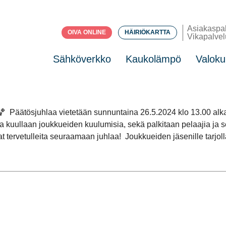
Asiakaspa
OIVA ONLINE
HÄIRIÖKARTTA
Vikapalvel
Sähköverkko
Kaukolämpö
Valoku
 ⁠ Päätösjuhlaa vietetään sunnuntaina 26.5.2024 klo 13.00 alka
 ja kuullaan joukkueiden kuulumisia, sekä palkitaan pelaajia ja se
rvetulleita seuraamaan juhlaa!⁠ ⁠ Joukkueiden jäsenille tarjolla