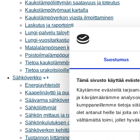
Kaukolämpöliittymän saatavuus ja toteutus
Kaukolämpötyömaat kartalla
Kaukolämpöverkon viasta ilmoittaminen
Laskutus ja raportointi
Lungi-palvelu taloyhtiöille ja yrityksille
Lungi-vuositarkastus kuluttajille
Matalalämpöiseen kaukolämpöön siirtyminen
Poistoilmalämpöpumppu kaukolämpötaloon
Suostumus
Tietoa kaukolämmöstä
Tietoa urakoitsijoille
Sähköverkko
Tämä sivusto käyttää eväste
Energiayhteisöt
Käytämme evästeitä tarjoama
Kaapelinäyttö ja puunkaatoapu
ja kävijämäärämme analysoim
Säävarma sähköverkko
kumppaneillemme tietoja siitä
Sähköliittymät
olet antanut heille tai joita 
Sähkön mittaus ja raportointi
välttämättä toimi, jollet hyvä
Sähkönkulutuksen ohjaus kiinteistössä
Sähköverkon kehittämissuunnitelma
S
Tuotannon liittäminen verkkoon