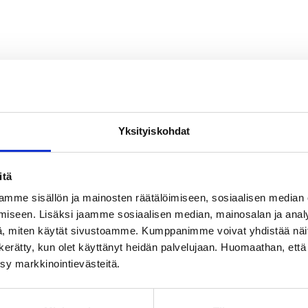
Yksityiskohdat
itä
mme sisällön ja mainosten räätälöimiseen, sosiaalisen median
iseen. Lisäksi jaamme sosiaalisen median, mainosalan ja analy
, miten käytät sivustoamme. Kumppanimme voivat yhdistää näitä t
on kerätty, kun olet käyttänyt heidän palvelujaan. Huomaathan, että 
ksy markkinointievästeitä.