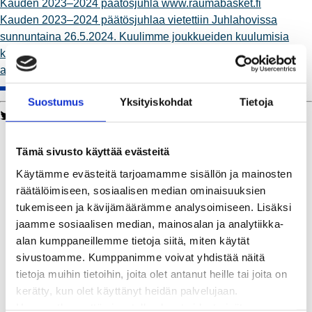
Kauden 2023–2024 päätösjuhla
www.raumabasket.fi
Kauden 2023–2024 päätösjuhlaa vietettiin Juhlahovissa
sunnuntaina 26.5.2024. Kuulimme joukkueiden kuulumisia
kaudelta 2023–2024 ja palkitsimme joukkueiden ja seuran
ansioituneita pelaajia ja toimihenkilöitä.
Suostumus
Yksityiskohdat
Tietoja
Twitter
Facebook
LinkedIn
WhatsApp
Kaukolämpö
BioTakuu – 100 % uusiutuvaa kaukolämpöä
Tämä sivusto käyttää evästeitä
Kaukolämmön hinnasto
Käytämme evästeitä tarjoamamme sisällön ja mainosten
Kaukolämpöliittymän saatavuus ja toteutus
räätälöimiseen, sosiaalisen median ominaisuuksien
Kaukolämpötyömaat kartalla
tukemiseen ja kävijämäärämme analysoimiseen. Lisäksi
Kaukolämpöverkon viasta ilmoittaminen
jaamme sosiaalisen median, mainosalan ja analytiikka-
Laskutus ja raportointi
alan kumppaneillemme tietoja siitä, miten käytät
Lungi-palvelu taloyhtiöille ja yrityksille
sivustoamme. Kumppanimme voivat yhdistää näitä
Lungi-vuositarkastus kuluttajille
tietoja muihin tietoihin, joita olet antanut heille tai joita on
Matalalämpöiseen kaukolämpöön siirtyminen
kerätty, kun olet käyttänyt heidän palvelujaan.
Poistoilmalämpöpumppu kaukolämpötaloon
Huomaathan, että sivustolla olevat videot eivät