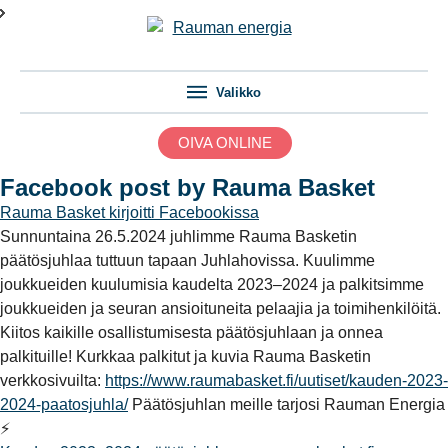
Valikko
OIVA ONLINE
Facebook post by Rauma Basket
Rauma Basket
kirjoitti Facebookissa
Sunnuntaina 26.5.2024 juhlimme Rauma Basketin
päätösjuhlaa tuttuun tapaan Juhlahovissa.⁠ Kuulimme
joukkueiden kuulumisia kaudelta 2023–2024 ja palkitsimme
joukkueiden ja seuran ansioituneita pelaajia ja toimihenkilöitä.⁠ ⁠
Kiitos kaikille osallistumisesta päätösjuhlaan ja onnea
palkituille!⁠ Kurkkaa palkitut ja kuvia Rauma Basketin
verkkosivuilta:
https://www.raumabasket.fi/uutiset/kauden-2023-
2024-paatosjuhla/
Päätösjuhlan meille tarjosi Rauman Energia
⚡️