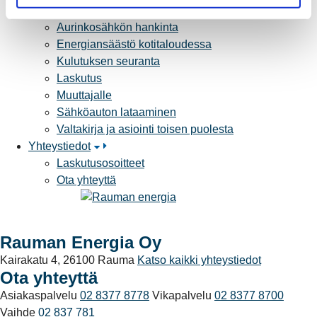
a
Palvelut
Aurinkosähkön hankinta
Energiansäästö kotitaloudessa
Kulutuksen seuranta
Laskutus
Muuttajalle
Sähköauton lataaminen
Valtakirja ja asiointi toisen puolesta
Yhteystiedot
Laskutusosoitteet
Ota yhteyttä
Rauman Energia Oy
Kairakatu 4, 26100 Rauma
Katso kaikki yhteystiedot
Ota yhteyttä
Asiakaspalvelu
02 8377 8778
Vikapalvelu
02 8377 8700
Vaihde
02 837 781