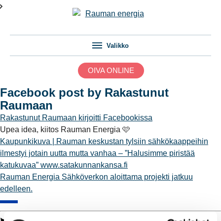
Valikko
OIVA ONLINE
Facebook post by Rakastunut
Raumaan
Rakastunut Raumaan
kirjoitti Facebookissa
Upea idea, kiitos Rauman Energia 🩷
Kaupunkikuva | Rauman keskustan tylsiin sähkökaappeihin
ilmestyi jotain uutta mutta vanhaa – ”Halusimme piristää
katukuvaa”
www.satakunnankansa.fi
Rauman Energia Sähköverkon aloittama projekti jatkuu
edelleen.