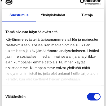
Twitter
Facebook
LinkedIn
WhatsApp
Kaukolämpö
BioTakuu – 100 % uusiutuvaa kaukolämpöä
Suostumus
Yksityiskohdat
Tietoja
Kaukolämmön hinnasto
Kaukolämpöliittymän saatavuus ja toteutus
Kaukolämpötyömaat kartalla
Tämä sivusto käyttää evästeitä
Kaukolämpöverkon viasta ilmoittaminen
Käytämme evästeitä tarjoamamme sisällön ja mainosten
Laskutus ja raportointi
räätälöimiseen, sosiaalisen median ominaisuuksien
Lungi-palvelu taloyhtiöille ja yrityksille
tukemiseen ja kävijämäärämme analysoimiseen. Lisäksi
Lungi-vuositarkastus kuluttajille
jaamme sosiaalisen median, mainosalan ja analytiikka-
Matalalämpöiseen kaukolämpöön siirtyminen
alan kumppaneillemme tietoja siitä, miten käytät
Poistoilmalämpöpumppu kaukolämpötaloon
sivustoamme. Kumppanimme voivat yhdistää näitä
Tietoa kaukolämmöstä
tietoja muihin tietoihin, joita olet antanut heille tai joita on
Tietoa urakoitsijoille
kerätty, kun olet käyttänyt heidän palvelujaan.
Sähköverkko
Huomaathan, että sivustolla olevat videot eivät
Energiayhteisöt
välttämättä toimi, jollet hyväksy markkinointievästeitä.
Kaapelinäyttö ja puunkaatoapu
S
Välttämätön
Säävarma sähköverkko
u
Sähköliittymät
o