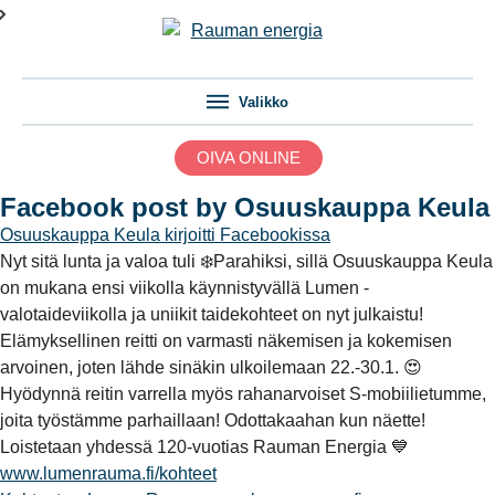
Valikko
OIVA ONLINE
Facebook post by Osuuskauppa Keula
Osuuskauppa Keula
kirjoitti Facebookissa
Nyt sitä lunta ja valoa tuli ❄️Parahiksi, sillä Osuuskauppa Keula
on mukana ensi viikolla käynnistyvällä Lumen -
valotaideviikolla ja uniikit taidekohteet on nyt julkaistu!
Elämyksellinen reitti on varmasti näkemisen ja kokemisen
arvoinen, joten lähde sinäkin ulkoilemaan 22.-30.1. 😍
Hyödynnä reitin varrella myös rahanarvoiset S-mobiilietumme,
joita työstämme parhaillaan! Odottakaahan kun näette!
Loistetaan yhdessä 120-vuotias Rauman Energia 💙
www.lumenrauma.fi/kohteet