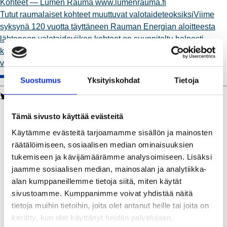
Kohteet — Lumen Rauma
www.lumenrauma.fi
Tutut raumalaiset kohteet muuttuvat valotaideteoksiksiViime
syksynä 120 vuotta täyttäneen Rauman Energian aloitteesta
lähteneen valotaideviikon kohteet on suunniteltu helposti
kuljettavaksi reitiksi, joka kulkee läpi Vanhan Rauman.Lumen-
valotaideviikolle on odotettavissa valoteosten ihailijoita...
Suostumus
Yksityiskohdat
Tietoja
Twitter
Facebook
LinkedIn
WhatsApp
Kaukolämpö
Tämä sivusto käyttää evästeitä
BioTakuu – 100 % uusiutuvaa kaukolämpöä
Käytämme evästeitä tarjoamamme sisällön ja mainosten
Kaukolämmön hinnasto
räätälöimiseen, sosiaalisen median ominaisuuksien
Kaukolämpöliittymän saatavuus ja toteutus
tukemiseen ja kävijämäärämme analysoimiseen. Lisäksi
Kaukolämpötyömaat kartalla
jaamme sosiaalisen median, mainosalan ja analytiikka-
Kaukolämpöverkon viasta ilmoittaminen
alan kumppaneillemme tietoja siitä, miten käytät
Laskutus ja raportointi
sivustoamme. Kumppanimme voivat yhdistää näitä
Lungi-palvelu taloyhtiöille ja yrityksille
tietoja muihin tietoihin, joita olet antanut heille tai joita on
Lungi-vuositarkastus kuluttajille
kerätty, kun olet käyttänyt heidän palvelujaan.
Matalalämpöiseen kaukolämpöön siirtyminen