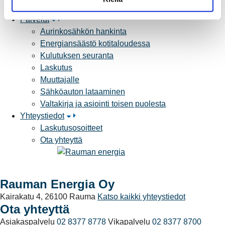
Yhteistyöverkosto
a
Palvelut
Aurinkosähkön hankinta
Energiansäästö kotitaloudessa
Kulutuksen seuranta
Laskutus
Muuttajalle
Sähköauton lataaminen
Valtakirja ja asiointi toisen puolesta
Yhteystiedot
Laskutusosoitteet
Ota yhteyttä
Rauman Energia Oy
Kairakatu 4, 26100 Rauma
Katso kaikki yhteystiedot
Ota yhteyttä
Asiakaspalvelu
02 8377 8778
Vikapalvelu
02 8377 8700