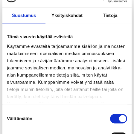
Kaukolämpö
BioTakuu – 100 % uusiutuvaa kaukolämpöä
Kaukolämmön hinnasto
Suostumus
Yksityiskohdat
Tietoja
Kaukolämpöliittymän saatavuus ja toteutus
Kaukolämpötyömaat kartalla
Kaukolämpöverkon viasta ilmoittaminen
Tämä sivusto käyttää evästeitä
Laskutus ja raportointi
Käytämme evästeitä tarjoamamme sisällön ja mainosten
Lungi-palvelu taloyhtiöille ja yrityksille
räätälöimiseen, sosiaalisen median ominaisuuksien
Lungi-vuositarkastus kuluttajille
tukemiseen ja kävijämäärämme analysoimiseen. Lisäksi
Matalalämpöiseen kaukolämpöön siirtyminen
jaamme sosiaalisen median, mainosalan ja analytiikka-
Poistoilmalämpöpumppu kaukolämpötaloon
alan kumppaneillemme tietoja siitä, miten käytät
Tietoa kaukolämmöstä
sivustoamme. Kumppanimme voivat yhdistää näitä
Tietoa urakoitsijoille
tietoja muihin tietoihin, joita olet antanut heille tai joita on
Sähköverkko
kerätty, kun olet käyttänyt heidän palvelujaan.
Energiayhteisöt
Huomaathan, että sivustolla olevat videot eivät
Kaapelinäyttö ja puunkaatoapu
välttämättä toimi, jollet hyväksy markkinointievästeitä.
S
Säävarma sähköverkko
Välttämätön
u
Sähköliittymät
o
Sähkön mittaus ja raportointi