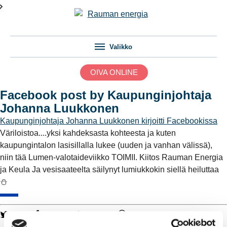
Valikko
OIVA ONLINE
Facebook post by Kaupunginjohtaja
Johanna Luukkonen
Kaupunginjohtaja Johanna Luukkonen
kirjoitti Facebookissa
Väriloistoa....yksi kahdeksasta kohteesta ja kuten
kaupungintalon lasisillalla lukee (uuden ja vanhan välissä),
niin tää Lumen-valotaideviikko TOIMII. Kiitos Rauman Energia
ja Keula Ja vesisaateelta säilynyt lumiukkokin siellä heiluttaa
⛄️
Twitter
Facebook
LinkedIn
WhatsApp