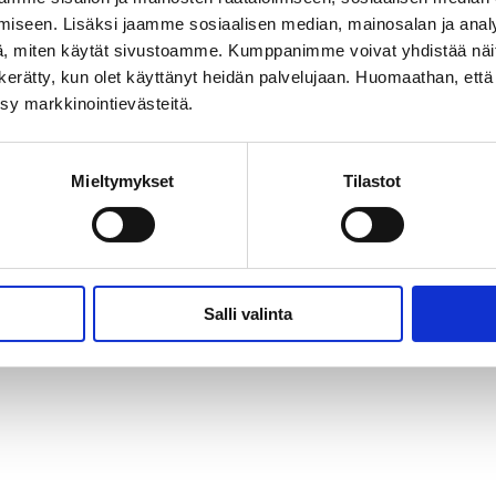
iseen. Lisäksi jaamme sosiaalisen median, mainosalan ja analy
, miten käytät sivustoamme. Kumppanimme voivat yhdistää näitä t
e
02 837 781
on kerätty, kun olet käyttänyt heidän palvelujaan. Huomaathan, että 
ksy markkinointievästeitä.
Mieltymykset
Tilastot
Salli valinta