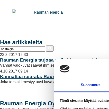
Hae artikkeleita
23.3.2017 12:30
Rauman Energia tarjoaa paikallista nostalgiaa tor
Vanhat valokuvat saavat ihmiset muistelemaan sosiaalisessa 
4.10.2017 09:14
Kannattaa seurata: Rauman Energian Facebookis
Joka torstai ilmestyy uusi kuva arkistojemme kätköistä.
Lue lis
Suostumus
Tämä sivusto käyttää eväste
Rauman Energia Oy
Käytämme evästeitä tarjoama