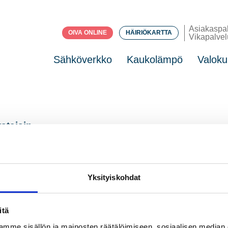
Asiakaspa
OIVA ONLINE
HÄIRIÖKARTTA
Vikapalvel
Sähköverkko
Kaukolämpö
Valoku
staisin
mediassa.
Lue lisää
sa paikallisnostalgiaa
ää
Yksityiskohdat
itä
mme sisällön ja mainosten räätälöimiseen, sosiaalisen median