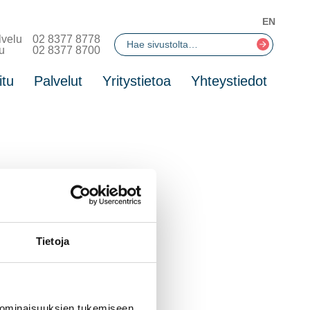
EN
lvelu
02 8377 8778
u
02 8377 8700
itu
Palvelut
Yritystietoa
Yhteystiedot
Tietoja
 ominaisuuksien tukemiseen