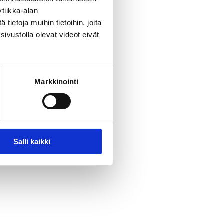
tiikka-alan
ietoja muihin tietoihin, joita
sivustolla olevat videot eivät
Markkinointi
Salli kaikki