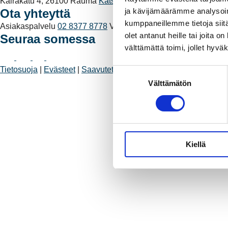
Kairakatu 4, 26100 Rauma
Katso kaikki yhteystiedot
ja kävijämäärämme analysoim
Ota yhteyttä
kumppaneillemme tietoja siitä
Asiakaspalvelu
02 8377 8778
Vikapalvelu
02 8377 8700
Vaihd
olet antanut heille tai joita 
Seuraa somessa
välttämättä toimi, jollet hyvä
Tietosuoja
|
Evästeet
|
Saavutettavuus
S
Välttämätön
u
o
s
t
u
Kiellä
m
u
k
s
e
n
v