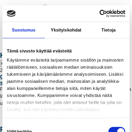
Valikko
Suostumus
Yksityiskohdat
Tietoja
OIVA ONLINE
Tämä sivusto käyttää evästeitä
Hae artikkeleita
Käytämme evästeitä tarjoamamme sisällön ja mainosten
räätälöimiseen, sosiaalisen median ominaisuuksien
24.10.2016 10:38
tukemiseen ja kävijämäärämme analysoimiseen. Lisäksi
Onko kirkasvalolaitteista apua pimenevässä
jaamme sosiaalisen median, mainosalan ja analytiikka-
syksyssä?
alan kumppaneillemme tietoja siitä, miten käytät
Pimenevä syksy syö energiavaroja. Ehkäpä kirkasvalolaitteista
sivustoamme. Kumppanimme voivat yhdistää näitä
löytyisi apua? Omaa voimaa -asiakaslehdessä on testissä
tietoja muihin tietoihin, joita olet antanut heille tai joita on
useampi energiantuoja.…
Lue lisää
kerätty, kun olet käyttänyt heidän palvelujaan.
Huomaathan, että sivustolla olevat videot eivät
välttämättä toimi, jollet hyväksy markkinointievästeitä.
S
Rauman Energia Oy
Välttämätön