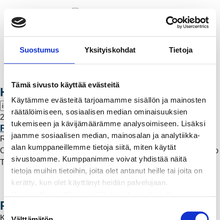
Valikko
Suostumus
Yksityiskohdat
Tietoja
OIVA ONLINE
Tämä sivusto käyttää evästeitä
Hae artikkeleita
Käytämme evästeitä tarjoamamme sisällön ja mainosten
räätälöimiseen, sosiaalisen median ominaisuuksien
22.7.2020 10:21
tukemiseen ja kävijämäärämme analysoimiseen. Lisäksi
Rauman Energia tuo tunnelmaa iltatorille
jaamme sosiaalisen median, mainosalan ja analytiikka-
Rauman Energia on mukana iltatorilla torstaina 23.7.
alan kumppaneillemme tietoja siitä, miten käytät
Ohjelmassa on mm. Mikko Alatalon yhteislaulutilaisuus ja Timo
sivustoamme. Kumppanimme voivat yhdistää näitä
Taikuri Kulmakon show.
Lue lisää
tietoja muihin tietoihin, joita olet antanut heille tai joita on
kerätty, kun olet käyttänyt heidän palvelujaan.
Huomaathan, että sivustolla olevat videot eivät
Rauman Energia Oy
välttämättä toimi, jollet hyväksy markkinointievästeitä.
S
Kairakatu 4, 26100 Rauma
Katso kaikki yhteystiedot
Välttämätön