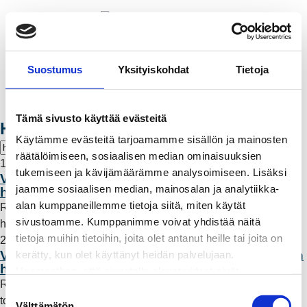
Valikko
Suostumus
Yksityiskohdat
Tietoja
OIVA ONLINE
Tämä sivusto käyttää evästeitä
Hae artikkeleita
Käytämme evästeitä tarjoamamme sisällön ja mainosten
räätälöimiseen, sosiaalisen median ominaisuuksien
15.9.2021 10:07
tukemiseen ja kävijämäärämme analysoimiseen. Lisäksi
Voimalinjojen reunapuustoa raivataan
jaamme sosiaalisen median, mainosalan ja analytiikka-
helikopterin avulla
alan kumppaneillemme tietoja siitä, miten käytät
Rauman Energia Sähköverkko Oy:n verkkoalueella tehdään
sivustoamme. Kumppanimme voivat yhdistää näitä
helikopteriraivauksia syyskuun lopulla.
Lue lisää
tietoja muihin tietoihin, joita olet antanut heille tai joita on
21.6.2017 11:40
Video: Tältä näyttää sähköverkon reunapuuston
kerätty, kun olet käyttänyt heidän palvelujaan.
helikopteriraivaus
Huomaathan, että sivustolla olevat videot eivät
Rauman Energia ja Vakka-Suomen Voima pitävät huolta
välttämättä toimi, jollet hyväksy markkinointievästeitä.
S
toimitusvarmuudesta.
Lue lisää
Välttämätön