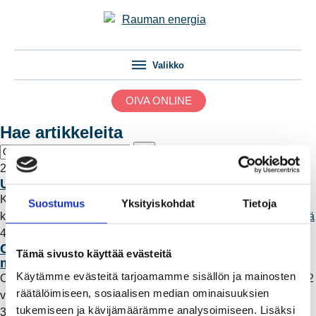
Valikko
OIVA ONLINE
Hae artikkeleita
28.11.2023 07:28
Uusi Online-palvelu on otettu käyttöön
Koostimme artikkeliin tietoa, mitä uuden Online-palvelun
Suostumus
Yksityiskohdat
Tietoja
käyttöönotto tarkoittaa Rauman Energian asiakkaille.
Lue lisää
4.12.2020 15:13
OMA Online -palvelussa käyttökatko
Tämä sivusto käyttää evästeitä
maanantaina 7. joulukuuta
Käytämme evästeitä tarjoamamme sisällön ja mainosten
OMA Online -palvelua huolletaan maanantaina 7.12. kello 8-12
räätälöimiseen, sosiaalisen median ominaisuuksien
välisen ajan.
Lue lisää
tukemiseen ja kävijämäärämme analysoimiseen. Lisäksi
3.12.2021 14:10